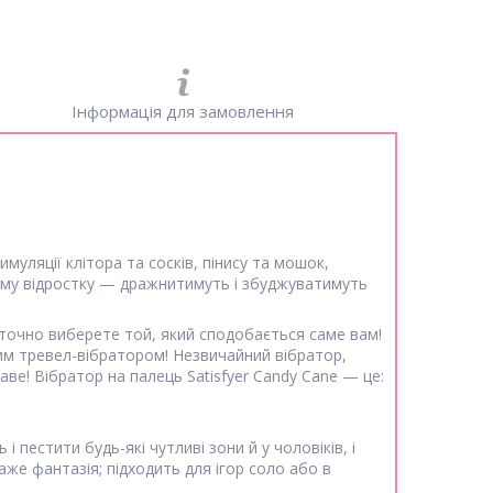
Інформація для замовлення
муляції клітора та сосків, пінису та мошок,
жному відростку — дражнитимуть і збуджуватимуть
 точно виберете той, який сподобається саме вам!
ним тревел-вібратором! Незвичайний вібратор,
аве! Вібратор на палець Satisfyer Candy Cane — це:
пестити будь-які чутливі зони й у чоловіків, і
аже фантазія; підходить для ігор соло або в