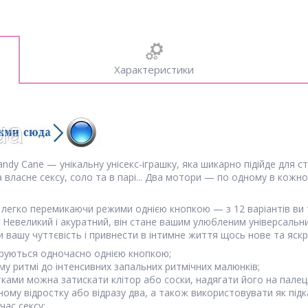
Характеристики
ndy Cane — унікальну унісекс-іграшку, яка шикарно підійде для сти
 та власне сексу, соло та в парі... Два мотори — по одному в ко
 легко перемикаючи режими однією кнопкою — з 12 варіантів ви
й. Невеликий і акуратний, він стане вашим улюбленим універсаль
ити вашу чуттєвість і привнести в інтимне життя щось нове та яскр
еруються одночасно однією кнопкою;
вному ритмі до інтенсивних запальних ритмічних малюнків;
ами можна затискати клітор або соски, надягати його на палець і 
ому відростку або відразу два, а також використовувати як підк
час сексу;