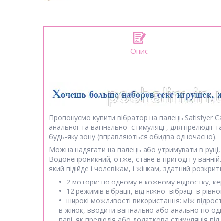
Опис
Пропонуємо купити вібратор на палець Satisfyer Ca
анальної та вагінальної стимуляції, для прелюдії
будь-яку зону (вправляються обидва одночасно).
Можна надягати на палець або утримувати в руці,
Водонепроникний, отже, стане в пригоді і у ванні
який підійде і чоловікам, і жінкам, здатний розкр
2 мотори: по одному в кожному відростку, к
12 режимів вібрації, від ніжної вібрації в рі
широкі можливості використання: між відростк
в жінок, вводити вагінально або анально по одн
парі, як прелюдія або додаткова стимуляція під 