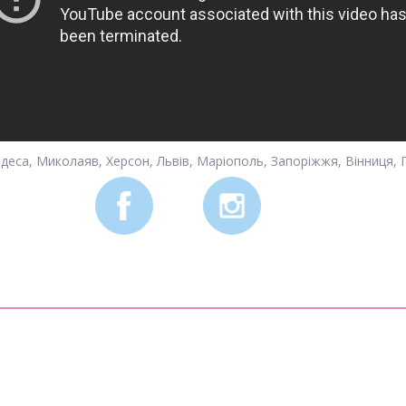
Одеса, Миколаяв, Херсон, Львів, Маріополь, Запоріжжя, Вінниця, П