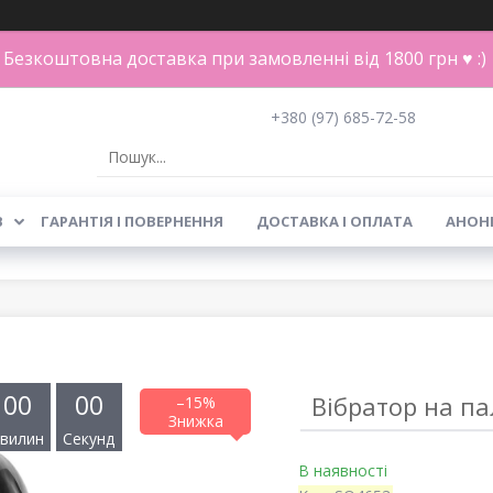
Безкоштовна доставка при замовленні від 1800 грн ♥ :)
+380 (97) 685-72-58
В
ГАРАНТІЯ І ПОВЕРНЕННЯ
ДОСТАВКА І ОПЛАТА
АНОН
0
0
0
0
Вібратор на па
–15%
вилин
Секунд
В наявності