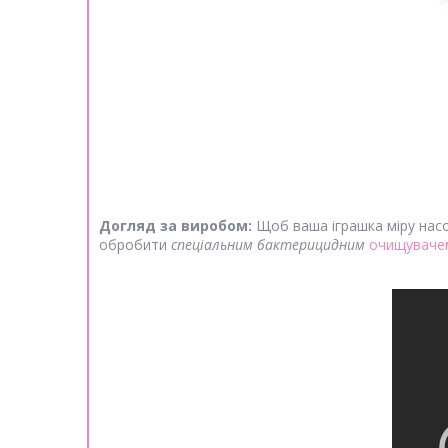
Догляд за виробом:
Щоб ваша іграшка міру насо
обробити
спеціальним бактерицидним
очищувачем