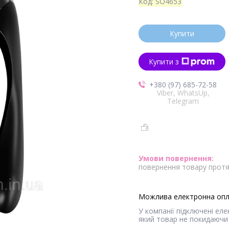
Код:
SO4653
Купити
Купити з
+380 (97) 685-72-58
Viber, WhatsUp,
Telegram
повернення товару протя
У компанії підключені ел
який товар не покидаючи 