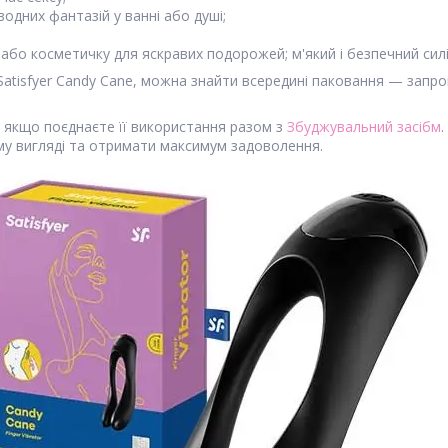
водних фантазій у ванні або душі;
 або косметичку для яскравих подорожей; м'який і безпечний силі
Satisfyer Candy Cane, можна знайти всередині паковання — запро
 якщо поєднаєте її використання разом з
Збуджувальний засіб
м
му вигляді та отримати максимум задоволення.