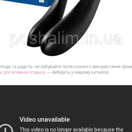
лода та радість, не забувайте після кожного використання пром
 для інтимних іграшок
— виберіть у нашому каталозі.