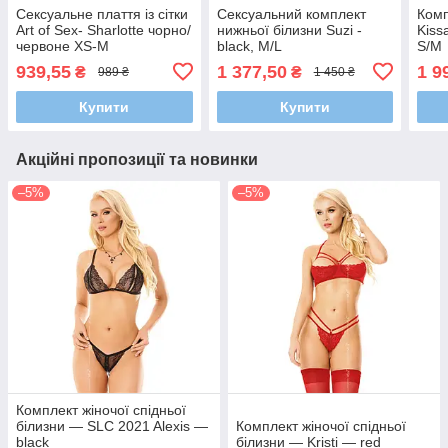
Сексуальне плаття із сітки
Сексуальний комплект
Комп
Art of Sex- Sharlotte чорно/
нижньої білизни Suzi -
Kiss
червоне XS-M
black, M/L
S/M
939,55
1 377,50
1 9
₴
₴
989 ₴
1 450 ₴
Купити
Купити
Акційні пропозиції та новинки
–5%
–5%
Комплект жіночої спідньої
білизни — SLC 2021 Alexis —
Комплект жіночої спідньої
black
білизни — Kristi — red