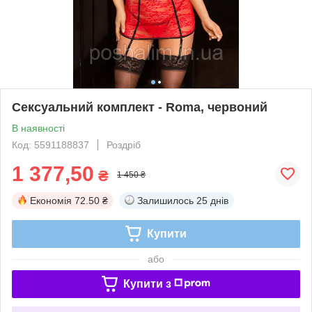
Сексуальний комплект - Roma, червоний
В наявності
Код: 5591188837
Роздріб
1 377,50
₴
1 450 ₴
Економія
72.50 ₴
Залишилось
25 днів
Купити
або
Купити з