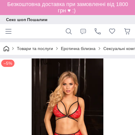
Безкоштовна доставка при замовленні від 1800
грн ♥ :)
Секс шоп Пошалим
Товари та послуги
Еротична білизна
Сексуальні ком
–5%