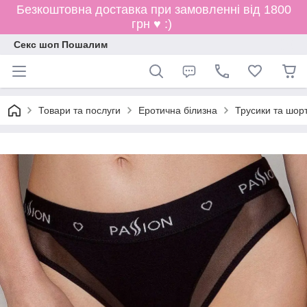
Безкоштовна доставка при замовленні від 1800
грн ♥ :)
Секс шоп Пошалим
Товари та послуги
Еротична білизна
Трусики та шор