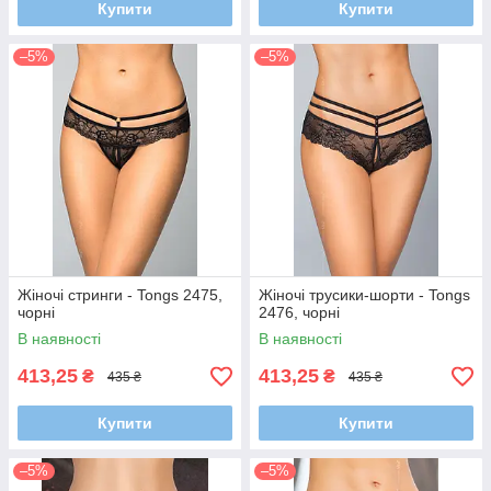
Купити
Купити
–5%
–5%
Жіночі стринги - Tongs 2475,
Жіночі трусики-шорти - Tongs
чорні
2476, чорні
В наявності
В наявності
413,25
413,25
₴
₴
435 ₴
435 ₴
Купити
Купити
–5%
–5%