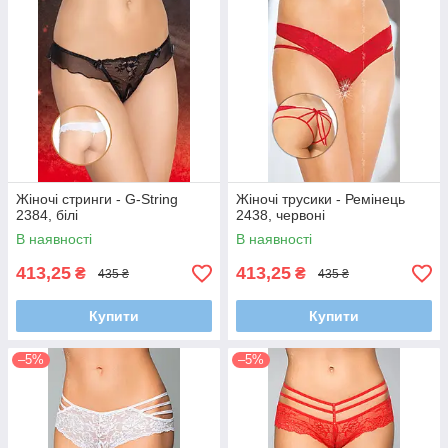
Жіночі стринги - G-String
Жіночі трусики - Ремінець
2384, білі
2438, червоні
В наявності
В наявності
413,25
413,25
₴
₴
435 ₴
435 ₴
Купити
Купити
–5%
–5%