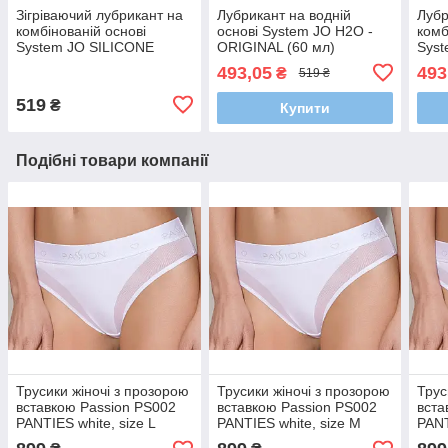
Зігріваючий лубрикант на
Лубрикант на водній
Лубр
комбінованій основі
основі System JO H2O -
комб
System JO SILICONE
ORIGINAL (60 мл)
Syst
FREE HYBRID - WARMING
FRE
493,05
493
₴
519 ₴
(30 мл)
(30 
519
₴
Купити
Подібні товари компанії
Трусики жіночі з прозорою
Трусики жіночі з прозорою
Трус
вставкою Passion PS002
вставкою Passion PS002
вста
PANTIES white, size L
PANTIES white, size M
PANT