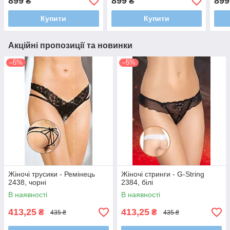
899
899
899
₴
₴
Купити
Купити
Акційні пропозиції та новинки
–5%
–5%
Жіночі трусики - Ремінець
Жіночі стринги - G-String
2438, чорні
2384, білі
В наявності
В наявності
413,25
413,25
₴
₴
435 ₴
435 ₴