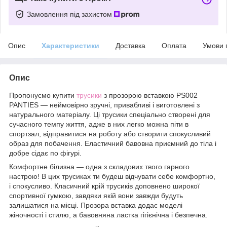
Замовлення під захистом
Опис
Характеристики
Доставка
Оплата
Умови 
Опис
Пропонуємо купити
трусики
з прозорою вставкою PS002
PANTIES — неймовірно зручні, привабливі і виготовлені з
натурального матеріалу. Ці трусики спеціально створені для
сучасного темпу життя, адже в них легко можна піти в
спортзал, відправитися на роботу або створити спокусливий
образ для побачення. Еластичний бавовна приємний до тіла і
добре сідає по фігурі.
Комфортне білизна — одна з складових твого гарного
настрою! В цих трусиках ти будеш відчувати себе комфортно,
і спокусливо. Класичний крій трусиків доповнено широкої
спортивної гумкою, завдяки якій вони завжди будуть
залишатися на місці. Прозора вставка додає моделі
жіночності і стилю, а бавовняна ластка гігієнічна і безпечна.