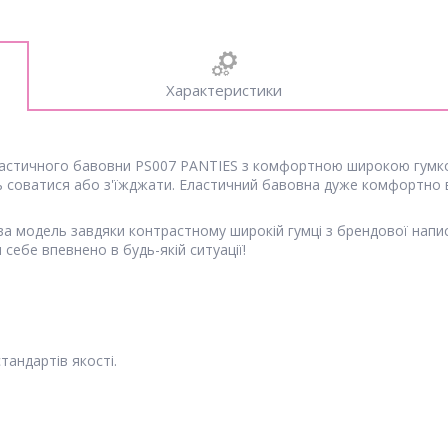
Характеристики
еластичного бавовни PS007 PANTIES з комфортною широкою гумк
ь соватися або з'їжджати. Еластичний бавовна дуже комфортно від
ова модель завдяки контрастному широкій гумці з брендової напис
себе впевнено в будь-якій ситуації!
тандартів якості.