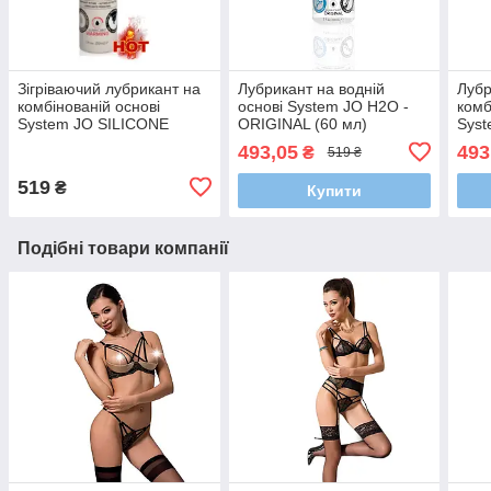
Зігріваючий лубрикант на
Лубрикант на водній
Лубр
комбінованій основі
основі System JO H2O -
комб
System JO SILICONE
ORIGINAL (60 мл)
Syst
FREE HYBRID - WARMING
FRE
493,05
493
₴
519 ₴
(30 мл)
(30 
519
₴
Купити
Подібні товари компанії