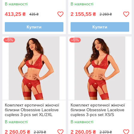
В наявності
В наявності
413,25
2 155,55
₴
₴
435 ₴
2 269 ₴
Купити
Купити
–5%
–5%
Комплект еротичної жіночої
Комплект еротичної жіночої
білизни Obsessive Lacelove
білизни Obsessive Lacelove
cupless 3-pcs set XL/2XL
cupless 3-pcs set XS/S
В наявності
В наявності
2 260,05
2 260,05
₴
₴
2 379 ₴
2 379 ₴