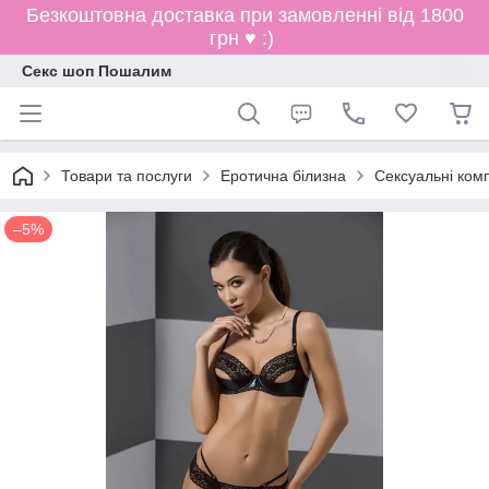
Безкоштовна доставка при замовленні від 1800
грн ♥ :)
Секс шоп Пошалим
Товари та послуги
Еротична білизна
Сексуальні ком
–5%