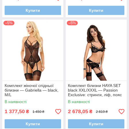
Купити
Купити
–5%
–5%
Комплект жіночої спідньої
Комплект білизни HAYA SET
білизни — Gabriella — black,
black XXL/XXXL — Passion
M/L
Exclusive: стринги, ліф, пояс
для панчіх
В наявності
В наявності
1 377,50
2 678,05
₴
₴
1 450 ₴
2 819 ₴
Купити
Купити