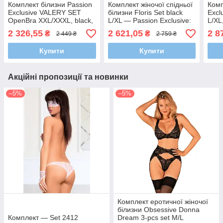
Комплект білизни Passion
Комплект жіночої спідньої
Комп
Exclusive VALERY SET
білизни Floris Set black
Excl
OpenBra XXL/XXXL, black,
L/XL — Passion Exclusive:
L/XL
стрепи, трусики, відкритий
ліф, трусики, пояс
паж
2 326,55
2 621,05
2 8
₴
₴
2 449 ₴
2 759 ₴
ліф
Купити
Купити
Акційні пропозиції та новинки
–5%
–5%
Комплект еротичної жіночої
білизни Obsessive Donna
Комплект — Set 2412
Dream 3-pcs set M/L