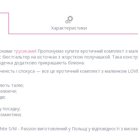
Характеристики
сокими
трусиками
! Пропонуємо купити еротичний комплект з малюн
 бюстгальтер на кісточках з жорсткою получашкой. Така конструк
ердечка додатково прикрашають білизна.
ченість і спокуса — все це еротичний комплект з малюнком LOVEL
яють талію;
вилююче;
ди;
 посадку;
романтики;
ite S/M - Passion виготовлений у Польщі у відповідності з вис