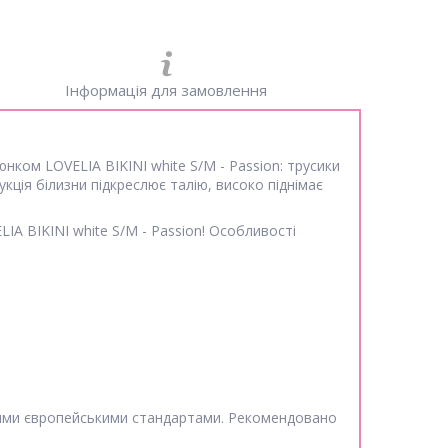
Інформація для замовлення
ком LOVELIA BIKINI white S/M - Passion: трусики
ція білизни підкреслює талію, високо піднімає
IA BIKINI white S/M - Passion! Особливості
окими європейськими стандартами. Рекомендовано