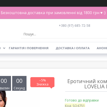
Безкоштовна доставка при замовленні від 1800 грн ♥ :)
+380 (97) 685-72-58
В
ГАРАНТІЯ І ПОВЕРНЕННЯ
ДОСТАВКА І ОПЛАТА
АНОН
0
0
0
0
Еротичний ком
–5%
LOVELIA 
вилин
Секунд
Готово до відправки
Код:
SO4751