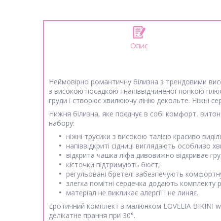
Опис
Неймовірно романтичну білизна з трендовими ви
з високою посадкою і напіввідчиненої попкою плюс
груди і створює хвилюючу лінію декольте. Ніжні с
Нижня білизна, яке поєднує в собі комфорт, витон
набору:
ніжні трусики з високою талією красиво виділ
напіввідкриті сідниці виглядають особливо х
відкрита чашка ліфа дивовижно відкриває гру
кісточки підтримують бюст;
регульовані бретелі забезпечують комфортну
злегка помітні сердечка додають комплекту 
матеріал не викликає алергії і не линяє.
Еротичний комплект з малюнком LOVELIA BIKINI wh
делікатне прання при 30°.