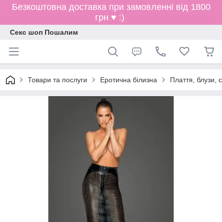
Безкоштовна доставка при замовленні від 1800
грн ♥ :)
Секс шоп Пошалим
Товари та послуги
Еротична білизна
Плаття, блузи, 