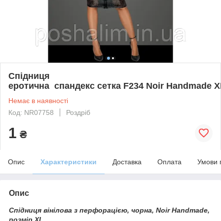
Спідниця
еротична спандекс сетка F234 Noir Handmade X
Немає в наявності
Код: NR07758
Роздріб
1
₴
Опис
Характеристики
Доставка
Оплата
Умови 
Опис
Спідниця вінілова з перфорацією, чорна, Noir Handmade,
розмір XL