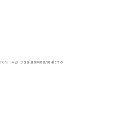
гом 14 днів
за домовленістю