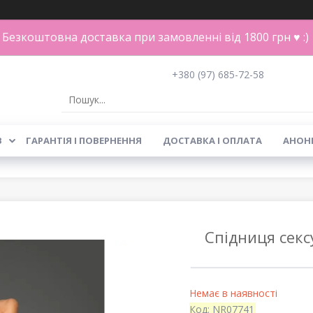
Безкоштовна доставка при замовленні від 1800 грн ♥ :)
+380 (97) 685-72-58
В
ГАРАНТІЯ І ПОВЕРНЕННЯ
ДОСТАВКА І ОПЛАТА
АНОН
Спідниця секс
Немає в наявності
Код:
NR07741