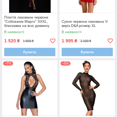
Плаття лаковане червоне
"Соблазник Марго" XXXL,
Сукня червона лакована V-
блискавка на всю довжину
виріз D&A розмір XL
ззаду
В наявності
В наявності
1 520
1 995
₴
₴
1 600 ₴
2 100 ₴
Купити
Купити
–5%
–5%