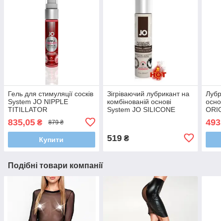
Гель для стимуляції сосків
Зігріваючий лубрикант на
Лубр
System JO NIPPLE
комбінованій основі
осно
TITILLATOR
System JO SILICONE
ORIG
STRAWBERRY (30 мл)
FREE HYBRID - WARMING
835,05
493
₴
879 ₴
(30 мл)
519
₴
Купити
Подібні товари компанії