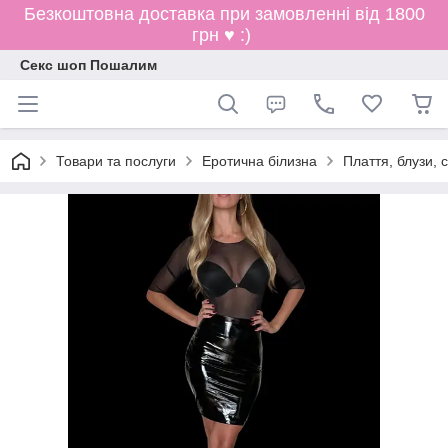
Безкоштовна доставка при замовленні від 1800
грн ♥ :)
Секс шоп Пошалим
Товари та послуги
Еротична білизна
Плаття, блузи, 