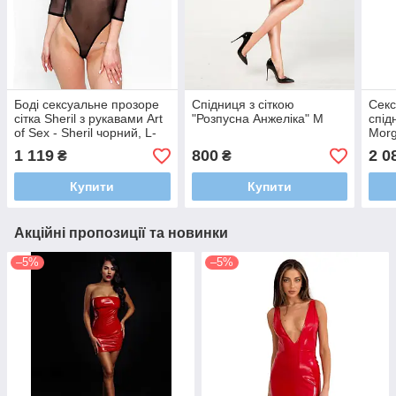
Боді сексуальне прозоре
Спідниця з сіткою
Секс
сітка Sheril з рукавами Art
"Розпусна Анжеліка" M
спід
of Sex - Sheril чорний, L-
Morg
2XL
шнур
1 119
800
2 0
₴
₴
розм
Купити
Купити
Акційні пропозиції та новинки
–5%
–5%