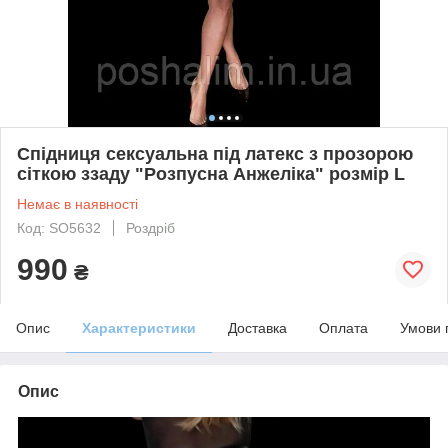
Спідниця сексуальна під латекс з прозорою
сіткою ззаду "Розпусна Анжеліка" розмір L
Немає в наявності
Код: SO5632
Роздріб
990
₴
Опис
Характеристики
Доставка
Оплата
Умови 
Опис