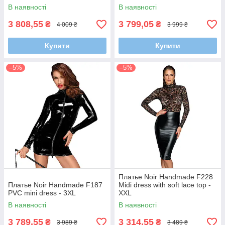
В наявності
В наявності
3 808,55
3 799,05
₴
₴
4 009 ₴
3 999 ₴
Купити
Купити
–5%
–5%
Платье Noir Handmade F228
Платье Noir Handmade F187
Midi dress with soft lace top -
PVC mini dress - 3XL
XXL
В наявності
В наявності
3 789,55
3 314,55
₴
₴
3 989 ₴
3 489 ₴