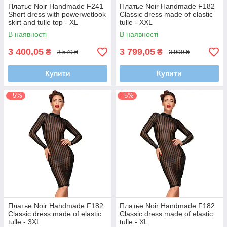
Платье Noir Handmade F241
Платье Noir Handmade F182
Short dress with powerwetlook
Classic dress made of elastic
skirt and tulle top - XL
tulle - XXL
В наявності
В наявності
3 400,05
3 799,05
₴
₴
3 579 ₴
3 999 ₴
Купити
Купити
–5%
–5%
Платье Noir Handmade F182
Платье Noir Handmade F182
Classic dress made of elastic
Classic dress made of elastic
tulle - 3XL
tulle - XL