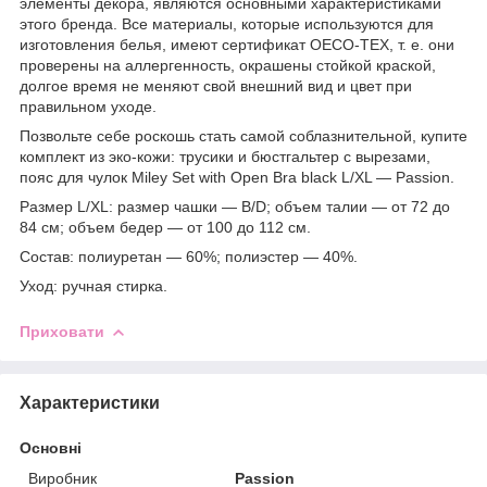
элементы декора, являются основными характеристиками
этого бренда. Все материалы, которые используются для
изготовления белья, имеют сертификат OECO-TEX, т. е. они
проверены на аллергенность, окрашены стойкой краской,
долгое время не меняют свой внешний вид и цвет при
правильном уходе.
Позвольте себе роскошь стать самой соблазнительной, купите
комплект из эко-кожи: трусики и бюстгальтер с вырезами,
пояс для чулок Miley Set with Open Bra black L/XL — Passion.
Размер L/XL: размер чашки — B/D; объем талии — от 72 до
84 см; объем бедер — от 100 до 112 см.
Состав: полиуретан — 60%; полиэстер — 40%.
Уход: ручная стирка.
Приховати
Характеристики
Основні
Виробник
Passion