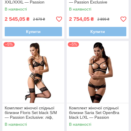
XXL/XXXL — Passion
— Passion Exclusive
Exclusive
В наявності
В наявності
2 545,05
2 754,05
₴
₴
2 679 ₴
2 899 ₴
Купити
Купити
–5%
–5%
Комплект жіночої спідньої
Комплект жіночої спідньої
білизни Floris Set black S/M
білизни Saria Set OpenBra
— Passion Exclusive: ліф,
black L/XL — Passion
трусики, пояс
Exclusive
В наявності
В наявності