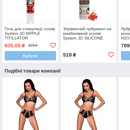
Гель для стимуляції сосків
Зігріваючий лубрикант на
Лубр
System JO NIPPLE
комбінованій основі
осно
TITILLATOR
System JO SILICONE
H2O 
STRAWBERRY (30 мл)
FREE HYBRID - WARMING
835,05
789
₴
879 ₴
(30 мл)
519
₴
Купити
Подібні товари компанії