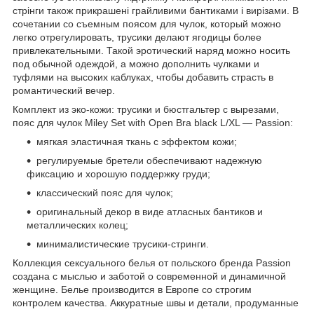
стрінги також прикрашені грайливими бантиками і вирізами. В
сочетании со съемным поясом для чулок, который можно
легко отрегулировать, трусики делают ягодицы более
привлекательными. Такой эротический наряд можно носить
под обычной одеждой, а можно дополнить чулками и
туфлями на высоких каблуках, чтобы добавить страсть в
романтический вечер.
Комплект из эко-кожи: трусики и бюстгальтер с вырезами,
пояс для чулок Miley Set with Open Bra black L/XL — Passion:
мягкая эластичная ткань с эффектом кожи;
регулируемые бретели обеспечивают надежную
фиксацию и хорошую поддержку груди;
классический пояс для чулок;
оригинальный декор в виде атласных бантиков и
металлических колец;
минималистические трусики-стринги.
Коллекция сексуального белья от польского бренда Passion
создана с мыслью и заботой о современной и динамичной
женщине. Белье производится в Европе со строгим
контролем качества. Аккуратные швы и детали, продуманные