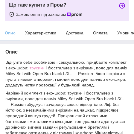
Що таке купити з Пром?
Замовлення під захистом
Опис
Характеристики
Доставка
Оплата
Умови п
Опис
Відчуйте себе особливою і сексуальною, придбайте комплект
з еко-шкіри:
трусики
і бюстгальтер з вирізами, пояс для панчіх
Miley Set with Open Bra black L/XL — Passion. Бюст і стрінги з
пустотливими отворами, і милий пояс для панчіх з еко-шкіри,
додадуть нотку провокації у будь-який наряд.
Чарівний комплект з еко-шкіри: трусики і бюстгальтер з
вирізами, пояс для панчіх Miley Set with Open Bra black L/XL
— Passion збуджує і зачаровує своєю відвертістю. Ліф без
кісточок, з незвичайними вирізами на чашках, підкреслює
природний контур грудей. Прикрашений атласними
бантиками і металевими кільцями, топ ідеально адаптується
до жіночих вигинів завдяки регульованим бретелям і
забезпечує оптимальну підтримку і комфорт. Мінімалістичні