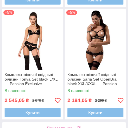
Купити
Купити
–5%
–5%
Комплект жіночої спідньої
Комплект жіночої спідньої
білизни Tonya Set black L/XL
білизни Saria Set OpenBra
— Passion Exclusive
black XXL/XXXL — Passion
Exclusive
В наявності
В наявності
2 545,05
2 184,05
₴
₴
2 679 ₴
2 299 ₴
Купити
Купити