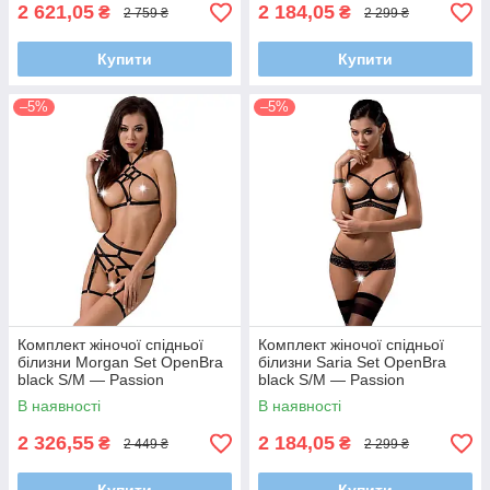
2 621,05
2 184,05
₴
₴
2 759 ₴
2 299 ₴
Купити
Купити
–5%
–5%
Комплект жіночої спідньої
Комплект жіночої спідньої
білизни Morgan Set OpenBra
білизни Saria Set OpenBra
black S/M — Passion
black S/M — Passion
Exclusive
Exclusive
В наявності
В наявності
2 326,55
2 184,05
₴
₴
2 449 ₴
2 299 ₴