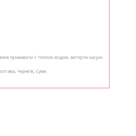
тання промивати її теплою водою, витерти насухо
олтава, Чернігів, Суми.