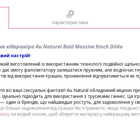
Характеристики
кібершкіра Au Naturel Bold Massive 9inch Dildo
авий настрій!
який виготовлений із використанням технології подвійної щільнос
е дає змогу фалоїмітатору залишатися пружним, але водночас гн
ттів від використання іграшки, проникнення відчуватиметься як п
я всі ваші сексуальні фантазії!
Au Natural обладнаний міцною при
.
Ідеально підходить для використання з трусиками ганнес. Ця іг
— один із брендів, що найшвидше ростуть, для задоволення у сві
е більше задоволення від іграшки Ви отримаєте, якщо поєднаєт
мазку
на водній основі, щоб зберегти матеріал у найкращому виг