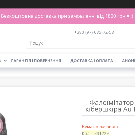
Безкоштовна доставка при замовленні від 1800 грн ♥ :)
+380 (97) 685-72-58
В
ГАРАНТІЯ І ПОВЕРНЕННЯ
ДОСТАВКА І ОПЛАТА
АНОН
Фалоїмітатор
кібершкіра Au N
Немає в наявності
Код:
T331229