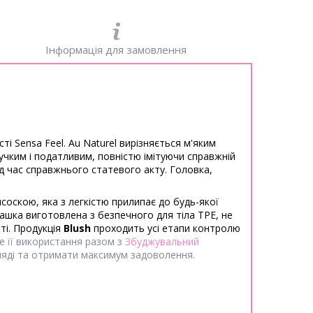
Інформація для замовлення
ті Sensa Feel.
Au Naturel вирізняється м'яким
учким і податливим, повністю імітуючи справжній
ід час справжнього статевого акту.
Головка,
соскою, яка з легкістю прилипає до будь-якої
рашка виготовлена з безпечного для тіла TPE, не
ті.
Продукція
Blush
проходить усі етапи контролю
е її використання разом з
Збуджувальний
ляді та отримати максимум задоволення.