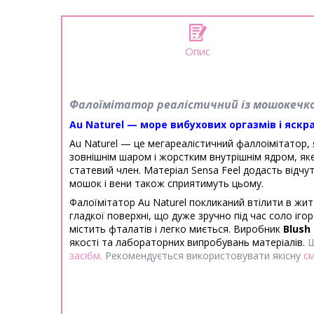
Опис
Фалоїмітатор реалістичний із мошокечкою 
Au Naturel — море вибухових оргазмів і яскр
Au Naturel — це мегареалістичний фаллоімітатор, 
зовнішнім шаром і жорстким внутрішнім ядром, як
статевий член.
Матеріал Sensa Feel додасть відчу
мошок і вени також сприятимуть цьому.
Фалоїмітатор Au Naturel покликаний втілити в житт
гладкої поверхні, що дуже зручно під час соло ігор
містить фталатів і легко миється.
Виробник
Blush
якості та лабораторних випробувань матеріалів.
Щ
засіб
м
. Рекомендується використовувати якісну
с