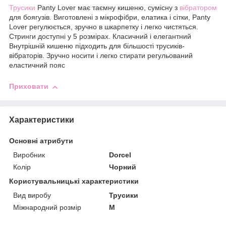
Трусики
Panty Lover має таємну кишеню, сумісну з
вібратором
для боягузів. Виготовлені з мікрофібри, елатика і сітки, Panty
Lover регулюється, зручно в шкарпетку і легко чистяться.
Стринги доступні у 5 розмірах. Класичний і елегантний
Внутрішній кишеню підходить для більшості трусиків-
вібраторів. Зручно носити і легко стирати регульований
еластичний пояс
Приховати
Характеристики
Основні атрибути
Виробник
Dorcel
Колір
Чорний
Користувальницькі характеристики
Вид виробу
Трусики
Міжнародний розмір
M