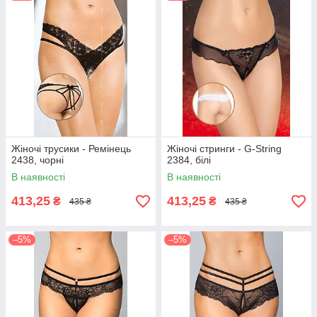
Жіночі трусики - Ремінець
Жіночі стринги - G-String
2438, чорні
2384, білі
В наявності
В наявності
413,25
413,25
₴
₴
435 ₴
435 ₴
–5%
–5%