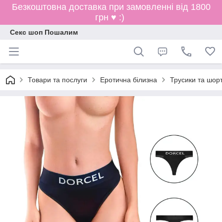
Безкоштовна доставка при замовленні від 1800
грн ♥ :)
Секс шоп Пошалим
Товари та послуги
Еротична білизна
Трусики та шор