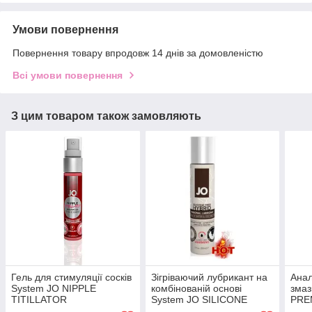
Умови повернення
Повернення товару впродовж 14 днів за домовленістю
Всі умови повернення
З цим товаром також замовляють
Гель для стимуляції сосків
Зігріваючий лубрикант на
Анал
System JO NIPPLE
комбінованій основі
змаз
TITILLATOR
System JO SILICONE
PRE
STRAWBERRY (30 мл)
FREE HYBRID - WARMING
мл)