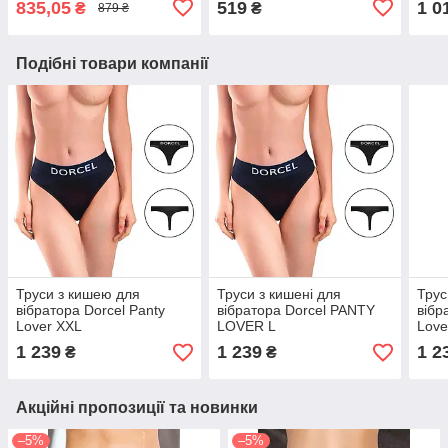
835,05
519
1 0
₴
₴
879 ₴
(30 мл)
Подібні товари компанії
Труси з кишею для
Труси з кишені для
Трус
вібратора Dorcel Panty
вібратора Dorcel PANTY
вібр
Lover XXL
LOVER L
Love
1 239
1 239
1 2
₴
₴
Акційні пропозиції та новинки
–5%
–5%