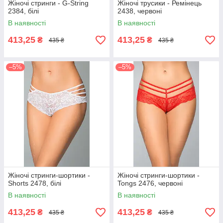
Жіночі стринги - G-String
Жіночі трусики - Ремінець
2384, білі
2438, червоні
В наявності
В наявності
413,25
413,25
₴
₴
435 ₴
435 ₴
–5%
–5%
Жіночі стринги-шортики -
Жіночі стринги-шортики -
Shorts 2478, білі
Tongs 2476, червоні
В наявності
В наявності
413,25
413,25
₴
₴
435 ₴
435 ₴