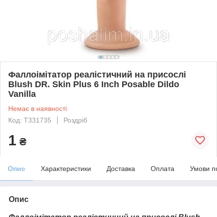
Фаллоімітатор реалістичний на присослі
Blush DR. Skin Plus 6 Inch Posable Dildo
Vanilla
Немає в наявності
Код: T331735
Роздріб
1
₴
Опис
Характеристики
Доставка
Оплата
Умови п
Опис