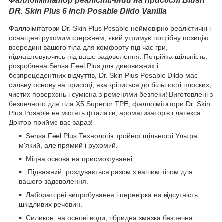
Фаллоімітатор реалістичний на присослі Blush
DR. Skin Plus 6 Inch Posable Dildo Vanilla
Фаллоімітатори Dr. Skin Plus Posable неймовірно реалістичні і
оснащені рухомим стержнем, який утримує потрібну позицію
всередині вашого тіла для комфорту під час гри,
підлаштовуючись під ваше задоволення. Потрійна щільність,
розроблена Sensa Feel Plus для дивовижних і
безпрецедентних відчуттів, Dr. Skin Plus Posable Dildo має
сильну основу на присоці, яка кріпиться до більшості плоских,
чистих поверхонь і сумісна з ременями безпеки! Виготовлені з
безпечного для тіла X5 Superior TPE, фаллоімітатори Dr. Skin
Plus Posable не містять фталатів, ароматизаторів і латекса.
Доктор прийме вас зараз!
Sensa Feel Plus Технологія тройної щільності Ультра
м'який, але прямий і рухомий.
Міцна основа на присмоктуванні.
Підважний, роздувається разом з вашим тілом для
вашого задоволення.
Лабораторні випробування і перевірка на відсутність
шкідливих речовин.
Силикон, на основі води, гібридна змазка безпечна.