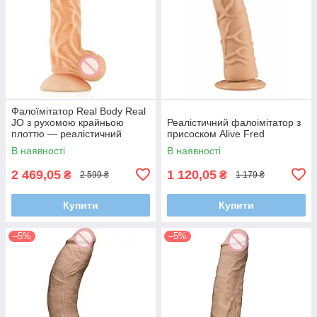
Фалоїмітатор Real Body Real
JO з рухомою крайньою
Реалістичний фалоімітатор з
плоттю — реалістичний
присоском Alive Fred
чоловічий фаллоїмітатор
В наявності
В наявності
2 469,05
1 120,05
₴
₴
2 599 ₴
1 179 ₴
Купити
Купити
–5%
–5%