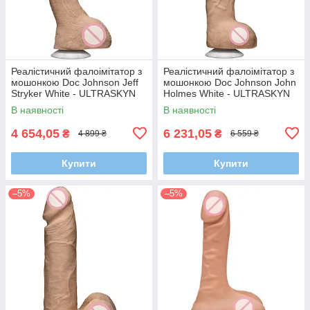
Реалістичний фалоімітатор з
Реалістичний фалоімітатор з
мошонкою Doc Johnson Jeff
мошонкою Doc Johnson John
Stryker White - ULTRASKYN
Holmes White - ULTRASKYN
В наявності
В наявності
4 654,05
6 231,05
₴
₴
4 899 ₴
6 559 ₴
Купити
Купити
–5%
–5%