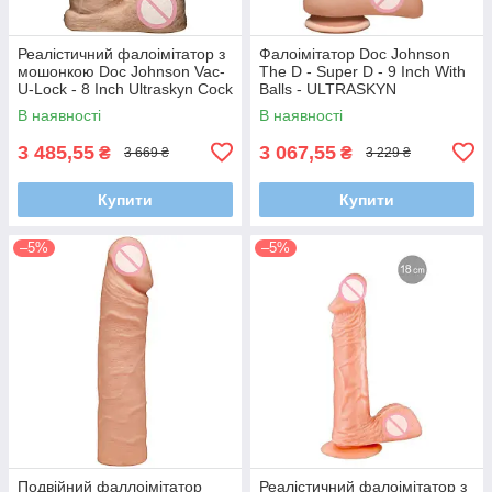
Реалістичний фалоімітатор з
Фалоімітатор Doc Johnson
мошонкою Doc Johnson Vac-
The D - Super D - 9 Inch With
U-Lock - 8 Inch Ultraskyn Cock
Balls - ULTRASKYN
White
В наявності
В наявності
3 485,55
3 067,55
₴
₴
3 669 ₴
3 229 ₴
Купити
Купити
–5%
–5%
Подвійний фаллоімітатор
Реалістичний фалоімітатор з