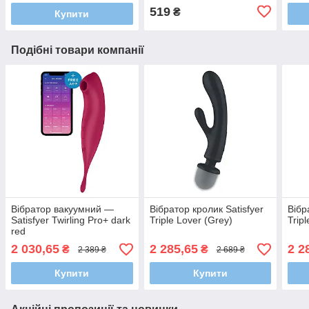
519
₴
Купити
Подібні товари компанії
Вібратор вакуумний —
Вібратор кролик Satisfyer
Вібр
Satisfyer Twirling Pro+ dark
Triple Lover (Grey)
Tripl
red
2 030,65
2 285,65
2 2
₴
₴
2 389 ₴
2 689 ₴
Купити
Купити