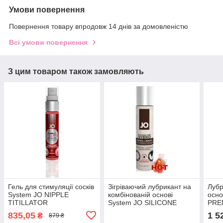
Умови повернення
Повернення товару впродовж 14 днів за домовленістю
Всі умови повернення
З цим товаром також замовляють
Гель для стимуляції сосків
Зігріваючий лубрикант на
Лубр
System JO NIPPLE
комбінованій основі
осно
TITILLATOR
System JO SILICONE
PRE
STRAWBERRY (30 мл)
FREE HYBRID - WARMING
(120
835,05
1 5
₴
879 ₴
(30 мл)