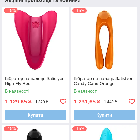
Акційні пропозиції та новинки
–15%
–15%
Вібратор на палець Satisfyer
Вібратор на палець Satisfyer
High Fly Red
Candy Cane Orange
В наявності
В наявності
1 129,65
1 231,65
₴
₴
1 329 ₴
1 449 ₴
Купити
Купити
–15%
–15%