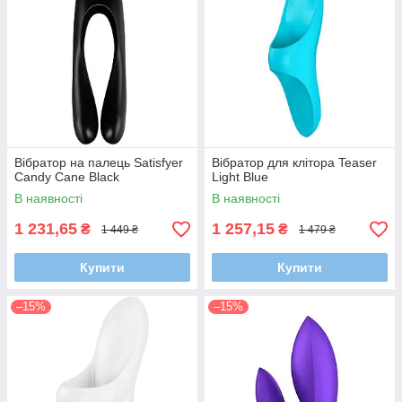
Вібратор на палець Satisfyer
Вібратор для клітора Teaser
Candy Cane Black
Light Blue
В наявності
В наявності
1 231,65
1 257,15
₴
₴
1 449 ₴
1 479 ₴
Купити
Купити
–15%
–15%