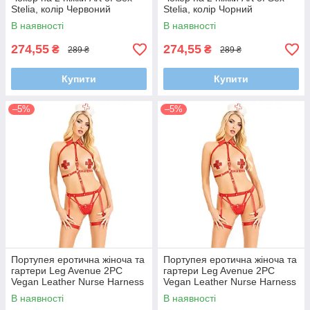
Stelia, колір Червоний
Stelia, колір Чорний
В наявності
В наявності
274,55
274,55
₴
₴
289 ₴
289 ₴
Купити
Купити
–5%
–5%
Портупея еротична жіноча та
Портупея еротична жіноча та
гартери Leg Avenue 2PC
гартери Leg Avenue 2PC
Vegan Leather Nurse Harness
Vegan Leather Nurse Harness
Teddy and Headband Red M
Teddy and Headband Red L
В наявності
В наявності