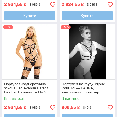
2 934,55
2 934,55
₴
₴
3 089 ₴
3 089 ₴
Купити
Купити
–5%
–5%
Портупея-боді еротична
Портупея на груди Bijoux
жіноча Leg Avenue Patent
Pour Toi — LAURA,
Leather Harness Teddy S
еластичний поліестер
В наявності
В наявності
2 934,55
806,55
₴
₴
3 089 ₴
849 ₴