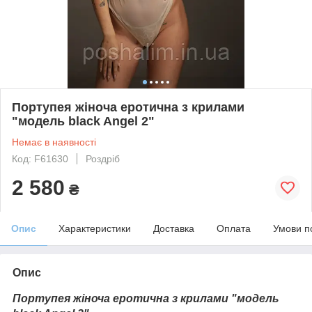
Портупея жіноча еротична з крилами
"модель black Angel 2"
Немає в наявності
Код: F61630
Роздріб
2 580
₴
Опис
Характеристики
Доставка
Оплата
Умови п
Опис
Портупея жіноча еротична з крилами "модель