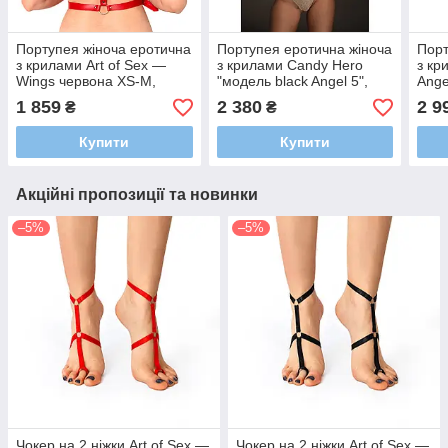
Портупея жіноча еротична
Портупея еротична жіноча
Порт
з крилами Art of Sex —
з крилами Candy Hero
з кр
Wings червона XS-M,
"модель black Angel 5",
Ange
екошкіра
екошкіра RED
чер
1 859
2 380
2 9
₴
₴
Купити
Купити
Акційні пропозиції та новинки
–5%
–5%
Чокер на 2 ніжки Art of Sex —
Чокер на 2 ніжки Art of Sex —