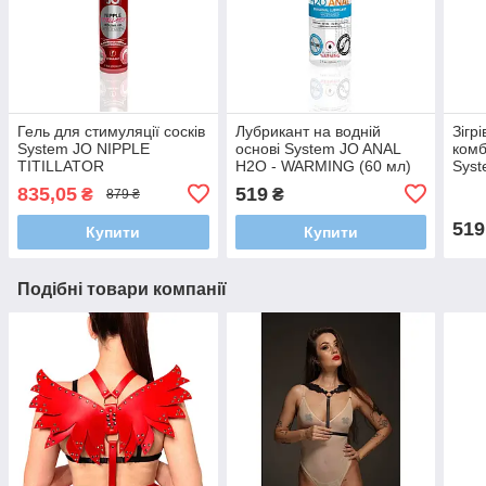
Гель для стимуляції сосків
Лубрикант на водній
Зігр
System JO NIPPLE
основі System JO ANAL
комб
TITILLATOR
H2O - WARMING (60 мл)
Syst
STRAWBERRY (30 мл)
FRE
835,05
519
₴
₴
879 ₴
(30 
519
Купити
Купити
Подібні товари компанії