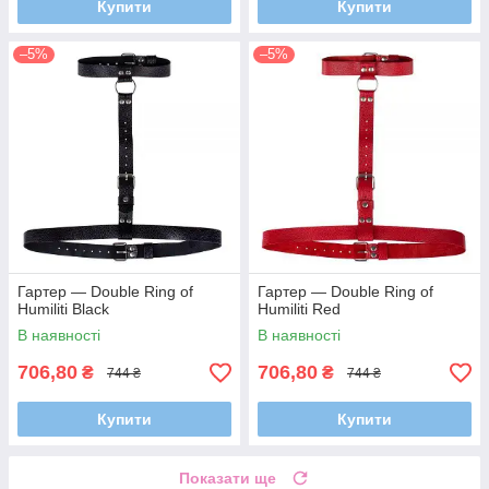
Купити
Купити
–5%
–5%
Гартер — Double Ring of
Гартер — Double Ring of
Humiliti Black
Humiliti Red
В наявності
В наявності
706,80
706,80
₴
₴
744 ₴
744 ₴
Купити
Купити
Показати ще