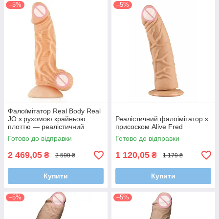
–5%
–5%
Фалоїмітатор Real Body Real
JO з рухомою крайньою
Реалістичний фалоімітатор з
плоттю — реалістичний
присоском Alive Fred
чоловічий фаллоїмітатор
Готово до відправки
Готово до відправки
2 469,05
1 120,05
₴
₴
2 599 ₴
1 179 ₴
Купити
Купити
–5%
–5%