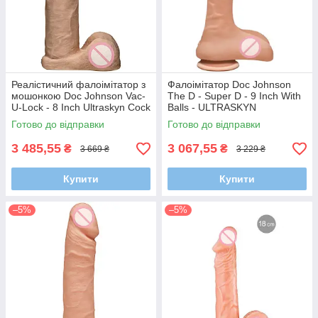
Реалістичний фалоімітатор з
Фалоімітатор Doc Johnson
мошонкою Doc Johnson Vac-
The D - Super D - 9 Inch With
U-Lock - 8 Inch Ultraskyn Cock
Balls - ULTRASKYN
White
Готово до відправки
Готово до відправки
3 485,55
3 067,55
₴
₴
3 669 ₴
3 229 ₴
Купити
Купити
–5%
–5%