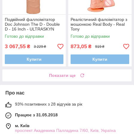
Подвійний фаллоімітатор
Реалістичний фалоімітатор з
Doc Johnson The D - Double
мошонкою Real Body - Real
D - 16 Inch - ULTRASKYN
Tony
Готово до відправки
Готово до відправки
3 067,55
873,05
₴
₴
3 229 ₴
919 ₴
Купити
Купити
Показати ще
Про нас
93% позитивних з 28 відгуків за рік
Працює з 31.05.2018
м. Київ
проспект Академика Палладина 7/60, Київ, Україна