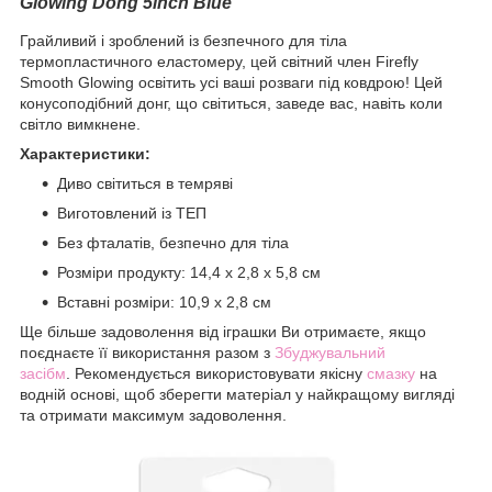
Glowing Dong 5inch Blue
Грайливий і зроблений із безпечного для тіла
термопластичного еластомеру, цей світний член Firefly
Smooth Glowing освітить усі ваші розваги під ковдрою! Цей
конусоподібний донг, що світиться, заведе вас, навіть коли
світло вимкнене.
Характеристики:
Диво світиться в темряві
Виготовлений із ТЕП
Без фталатів, безпечно для тіла
Розміри продукту: 14,4 х 2,8 х 5,8 см
Вставні розміри: 10,9 х 2,8 см
Ще більше задоволення від іграшки Ви отримаєте, якщо
поєднаєте її використання разом з
Збуджувальний
засіб
м
. Рекомендується використовувати якісну
смазку
на
водній основі, щоб зберегти матеріал у найкращому вигляді
та отримати максимум задоволення.