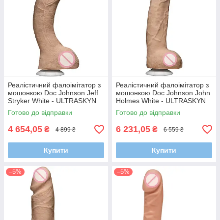
Реалістичний фалоімітатор з
Реалістичний фалоімітатор з
мошонкою Doc Johnson Jeff
мошонкою Doc Johnson John
Stryker White - ULTRASKYN
Holmes White - ULTRASKYN
Готово до відправки
Готово до відправки
4 654,05
6 231,05
₴
₴
4 899 ₴
6 559 ₴
Купити
Купити
–5%
–5%