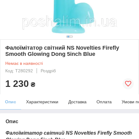
Фалоїмітатор світний NS Novelties Firefly
Smooth Glowing Dong 5inch Blue
Немає в наявності
Код: T280292
Роздріб
1 230
₴
Опис
Характеристики
Доставка
Оплата
Умови п
Опис
Фалоїмітатор світний NS Novelties Firefly Smooth