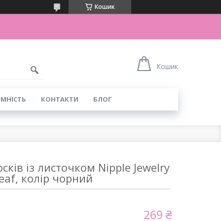
Кошик
Кошик
ІМНІСТЬ
КОНТАКТИ
БЛОГ
сків із листочком Nipple Jewelry
eaf, колір чорний
269 ₴