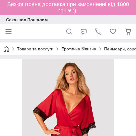
Безкоштовна доставка при замовленні від 1800
грн ♥ :)
Секс шоп Пошалим
Товари та послуги
Еротична білизна
Пеньюари, соро