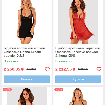
Бідибол еротичний чорний
Бідибол еротичний червоний
Obsessive Donna Dream
Obsessive Lacelove babydoll
babydoll XS/S
& thong XS/S
В наявності
В наявності
2 260,05
2 212,55
₴
₴
2 379 ₴
2 329 ₴
Купити
Купити
–5%
–5%