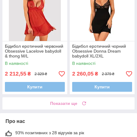
Бідибол еротичний червоний
Бідибол еротичний чорний
Obsessive Lacelove babydoll
Obsessive Donna Dream
& thong M/L
babydoll XL/2XL
В наявності
В наявності
2 212,55
2 260,05
₴
₴
2 329 ₴
2 379 ₴
Купити
Купити
Показати ще
Про нас
93% позитивних з 28 відгуків за рік