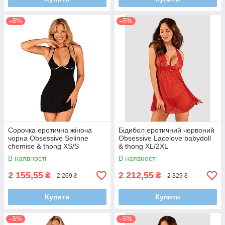
–5%
–5%
Сорочка еротична жіноча
Бідибол еротичний червоний
чорна Obsessive Selinne
Obsessive Lacelove babydoll
chemise & thong XS/S
& thong XL/2XL
В наявності
В наявності
2 155,55
2 212,55
₴
₴
2 269 ₴
2 329 ₴
Купити
Купити
–5%
–5%