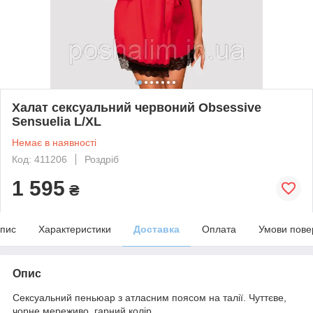
Халат сексуальний червоний Obsessive
Sensuelia L/XL
Немає в наявності
Код: 411206
Роздріб
1 595
₴
пис
Характеристики
Доставка
Оплата
Умови пове
Опис
Сексуальний пеньюар з атласним поясом на талії. Чуттєве,
чорне мереживо, гарний колір.