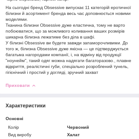
На сьогодні бренд Obsessive випускає 11 категорій еротичної
білизни й асортимент бренда весь час доповнюється новими
моделями.
Тканина білизни Obsessive дуже еластична, тому не варто
побоюватися, що за можливого коливання ваших розмірів
шикарна білизна лежатиме без діла в шафі.
У білизні Obsessive ви будете завжди запаморочливими. До
того ж, білизна Obsessive дуже якісна — це підтверджується
багатьма нагородами компанії, і, на відміну від продукції
"ноунейм", такий одяг можна надягати багаторазово., плавне
відкриття, реалістичні губи, спеціально розроблений тунель,
гігієнічний і простий у догляді, зручний захват
Приховати
Характеристики
Основні
Колір
Червоний
Вид виробу
Халат