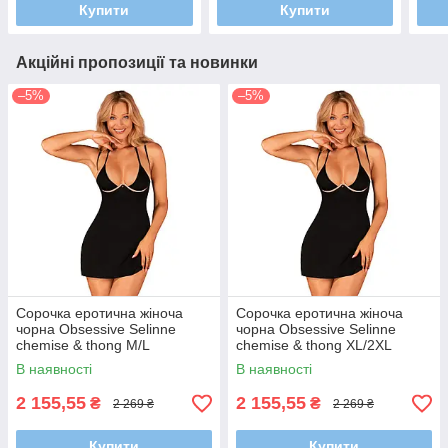
Купити
Купити
Акційні пропозиції та новинки
–5%
–5%
Сорочка еротична жіноча
Сорочка еротична жіноча
чорна Obsessive Selinne
чорна Obsessive Selinne
chemise & thong M/L
chemise & thong XL/2XL
В наявності
В наявності
2 155,55
2 155,55
₴
₴
2 269 ₴
2 269 ₴
Купити
Купити