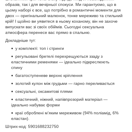
образів, так і для вечірньої спокуси. Ми гарантуємо, що в
цьому наборі є все, що потрібно в романтичні моменти для
двох — оригінальний малюнок, тонке мереживо та стильний
крій! І щойно ви уявитеся в ньому коханому, він не захоче
випускати вас зі своїх обіймів. Сьогодні сексуальна
атмосфера перенесе вас прямо в спальню.
Докладніше тут:
у комплекті: топ і стринги
регульовані бретелі перехрещуються ззаду з
еластичними ременями — ідеально підкреслюють
спину
багатоступеневе верхнє кріплення
золотий кулон між грудьми — гарно переливається
сексуальні, оксамитові плями
еластичний, ніжний, напівпрозорий матеріал —
ідеально набуває форми
краї оброблені м'яким мереживом (94% поліамід, 6%
еластан).
Штрих-код: 5901688232750