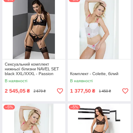
Сексуальний комплект
нижньої білизни NAVEL SET
black XXL/XXXL - Passion
Комплект - Colette, білий
Exclusive
В наявності
В наявності
2 545,05
1 377,50
₴
₴
2 679 ₴
1 450 ₴
–5%
–5%