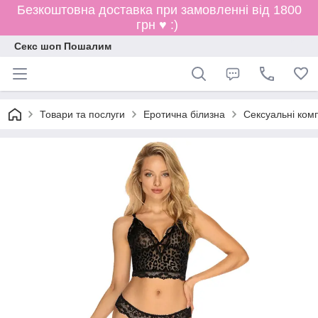
Безкоштовна доставка при замовленні від 1800
грн ♥ :)
Секс шоп Пошалим
Товари та послуги
Еротична білизна
Сексуальні ком