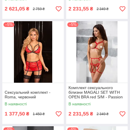
2 621,05
2 231,55
₴
₴
2 759 ₴
2 349 ₴
–5%
–5%
Комплект сексуального
Сексуальний комплект -
білизни MAGALI SET WITH
Roma, червоний
OPEN BRA red S/M - Passion
Exclusive
В наявності
В наявності
1 377,50
2 231,55
₴
₴
1 450 ₴
2 349 ₴
–5%
–5%