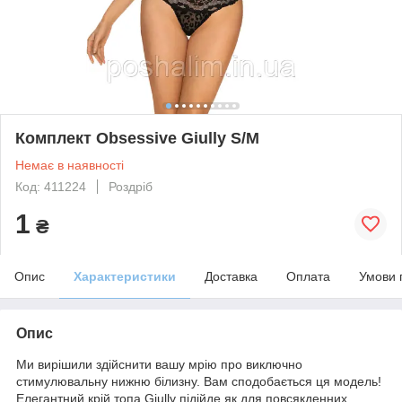
Комплект Obsessive Giully S/M
Немає в наявності
Код: 411224
Роздріб
1
₴
Опис
Характеристики
Доставка
Оплата
Умови 
Опис
Ми вирішили здійснити вашу мрію про виключно
стимулювальну нижню білизну. Вам сподобається ця модель!
Елегантний крій топа Giully підійде як для повсякденних