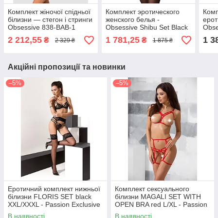
Комплект жіночої спідньої
Комплект эротического
Комп
білизни — стегон і стринги
женского белья -
ерот
Obsessive 838-BAB-1
Obsessive Shibu Set Black
Obse
babydoll & thong black S/M
S/M
pant
2 212,55
1 781,25
1 3
₴
₴
2 329 ₴
1 875 ₴
Акційні пропозиції та новинки
–5%
–5%
Еротичний комплект нижньої
Комплект сексуального
білизни FLORIS SET black
білизни MAGALI SET WITH
XXL/XXXL - Passion Exclusive
OPEN BRA red L/XL - Passion
Exclusive
В наявності
В наявності