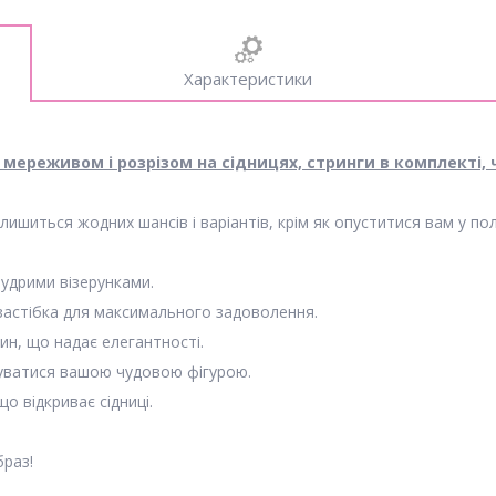
Характеристики
з мереживом і розрізом на сідницях, стринги в комплекті,
ишиться жодних шансів і варіантів, крім як опуститися вам у по
удрими візерунками.
застібка для максимального задоволення.
ин, що надає елегантності.
луватися вашою чудовою фігурою.
о відкриває сідниці.
браз!