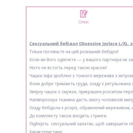
Опис
Сексуальний бебідол Obsessive Joylace L/XL, 
Тільки погляньте на цей розкішний бебідол!
Коли ви його одягнете — у вашого партнера не зал
Ніхто не встоїть перед такою красою!
Чашки ліфа зроблені з тонкого мережива з хитром
Вони добре тримають груди, ззаду є регульована 
Зверху чашок є смужки, прикрашені розсипом перл
Напівпрозора тканина дасть змогу чоловікові ми
Ззаду бебідола є розріз, обрамлений мереживом, щ
До комплекту також входять стринги.
Підберіть сексуальний халатик, щоб завершити о
Характеристики
: