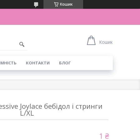
Кошик
Кошик
ІМНІСТЬ
КОНТАКТИ
БЛОГ
sive Joylace бебідол і стринги
L/XL
1 ₴