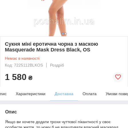
Сукня міні еротична чорна з маскою
Masquerade Mask Dress Black, OS
Немає в наявності
Код: 7225112BLKOS
Роздріб
1 580
₴
пис
Характеристики
Доставка
Оплата
Умови пове
Опис
Якщо ви хочете додати трохи чуттєвої пікантності у своє
особисте життя, то чому б не влаштувати власний маскарад,