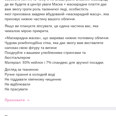
де ви будете в центрі уваги Маска + маскарадне плаття дає
вам змогу грати роль таємничої леді, особистість
якої прихована завдяки вбудованій «маскарадній масці», яка
приховує нижню частину вашого обличчя.
Якщо ви плануєте зіпсувати, це єдина частина вас, яка
чималою мірою прикрита.
«Маскарадна маска», що закриває нижню половину обличчя.
Чудова ромбоподібна сітка, яка дає змогу вам виставляти
напоказ свою фігуру та вигини
Поєднуйте з вашими улюбленими стрингами та
бюстгальтером
Матеріал: 93% нейлон і 7% спандекс для зручної посадки.
Догляд за тканиною
Ручне прання в холодній воді
Не піддавати хімічному чищенню
Не відбілювати
Не прасувати
Приховати