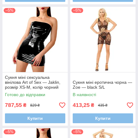
–5%
–5%
Сукня міні сексуальна
вінілова Art of Sex — Jaklin,
Сукня міні еротична чорна —
розмір XS-M, колір чорний
Zoe — black S/L
Готово до відправки
В наявності
787,55
413,25
₴
₴
829 ₴
435 ₴
Купити
Купити
–5%
–5%