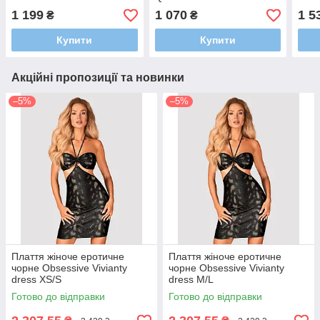
dress OS Black
DRESS RED, OS
dres
1 199
1 070
1 5
₴
₴
Купити
Купити
Акційні пропозиції та новинки
–5%
–5%
Плаття жіноче еротичне
Плаття жіноче еротичне
чорне Obsessive Vivianty
чорне Obsessive Vivianty
dress XS/S
dress M/L
Готово до відправки
Готово до відправки