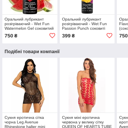
Оральний лубрикант
Оральний лубрикант
Орал
розігріваючий - Wet Fun
розігріваючий - Wet Fun
Flav
Watermelon Gel соковитий
Passion Punch соковиті
(сок
кавун 89 мл
фрукти 30 мл
750
399
750
₴
₴
Подібні товари компанії
Сукня еротична сітка
Сукня міні еротична
Сукн
чорна Leg Avenue
червона у велику сітку
ерот
Rhinestone halter mini
QUEEN OF HEARTS TUBE
Aven