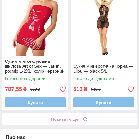
Сукня міні сексуальна
вінілова Art of Sex — Jaklin,
Сукня міні еротична чорна —
розмір L-2XL, колір червоний
Lilou — black S/L
Готово до відправки
Готово до відправки
787,55
513
₴
₴
829 ₴
540 ₴
Купити
Купити
Показати ще
Про нас