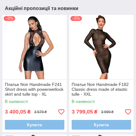
Акційні пропозиції та новинки
–5%
–5%
Платье Noir Handmade F241
Платье Noir Handmade F182
Short dress with powerwetlook
Classic dress made of elastic
skirt and tulle top - XL
tulle - XXL
В наявності
В наявності
3 400,05
3 799,05
₴
₴
3 579 ₴
3 999 ₴
Купити
Купити