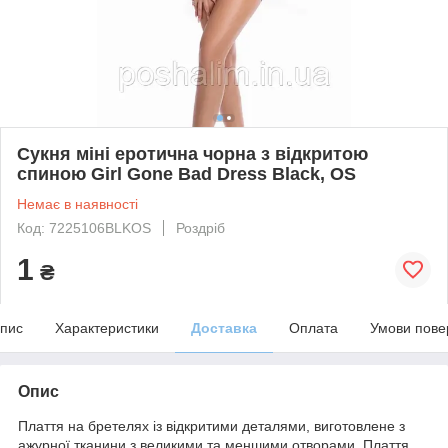
Сукня міні еротична чорна з відкритою
спиною Girl Gone Bad Dress Black, OS
Немає в наявності
Код: 7225106BLKOS
Роздріб
1
₴
пис
Характеристики
Доставка
Оплата
Умови пове
Опис
Плаття на бретелях із відкритими деталями, виготовлене з
ажурної тканини з великими та меншими отворами. Плаття