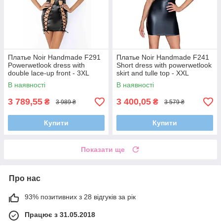
Платье Noir Handmade F291
Платье Noir Handmade F241
Powerwetlook dress with
Short dress with powerwetlook
double lace-up front - 3XL
skirt and tulle top - XXL
В наявності
В наявності
3 789,55
3 400,05
₴
₴
3 989 ₴
3 579 ₴
Купити
Купити
Показати ще
Про нас
93% позитивних з 28 відгуків за рік
Працює з 31.05.2018