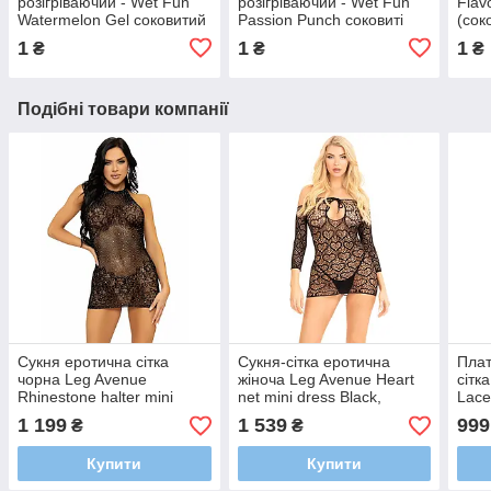
розігріваючий - Wet Fun
розігріваючий - Wet Fun
Flav
Watermelon Gel соковитий
Passion Punch соковиті
(сок
кавун 89 мл
фрукти 30 мл
1
1
1
₴
₴
₴
Подібні товари компанії
Сукня еротична сітка
Сукня-сітка еротична
Плат
чорна Leg Avenue
жіноча Leg Avenue Heart
сітк
Rhinestone halter mini
net mini dress Black,
Lace
dress OS Black
зав'язки, відкриті плечі,
1 199
1 539
999
₴
₴
One Size
Купити
Купити