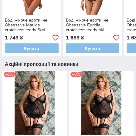
Боді жіноче еротичне
Боді жіноче еротичне
Боді
Obsessive Matilde
Obsessive Euridia
Obse
crotchless teddy S/M
crotchless teddy M/L
crot
1 749
1 689
1 6
₴
₴
Купити
Купити
Акційні пропозиції та новинки
–5%
–5%