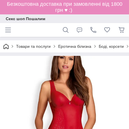
Безкоштовна доставка при замовленні від 1800
грн ♥ :)
Секс шоп Пошалим
Товари та послуги
Еротична білизна
Боді, корсети