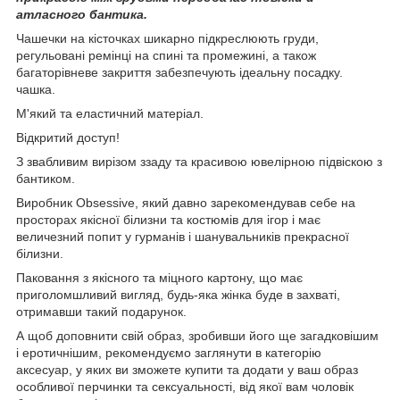
атласного бантика.
Чашечки на кісточках шикарно підкреслюють груди,
регульовані ремінці на спині та промежині, а також
багаторівневе закриття забезпечують ідеальну посадку.
чашка.
М'який та еластичний матеріал.
Відкритий доступ!
З звабливим вирізом ззаду та красивою ювелірною підвіскою з
бантиком.
Виробник Obsessive, який давно зарекомендував себе на
просторах якісної білизни та костюмів для ігор і має
величезний попит у гурманів і шанувальників прекрасної
білизни.
Паковання з якісного та міцного картону, що має
приголомшливий вигляд, будь-яка жінка буде в захваті,
отримавши такий подарунок.
А щоб доповнити свій образ, зробивши його ще загадковішим
і еротичнішим, рекомендуємо заглянути в категорію
аксесуар, у яких ви зможете купити та додати у ваш образ
особливої перчинки та сексуальності, від якої вам чоловік