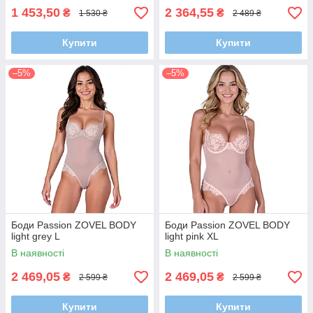
1 453,50
2 364,55
₴
₴
1 530 ₴
2 489 ₴
Купити
Купити
–5%
–5%
Боди Passion ZOVEL BODY
Боди Passion ZOVEL BODY
light grey L
light pink XL
В наявності
В наявності
2 469,05
2 469,05
₴
₴
2 599 ₴
2 599 ₴
Купити
Купити