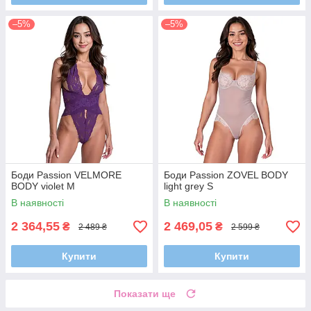
–5%
–5%
Боди Passion VELMORE
Боди Passion ZOVEL BODY
BODY violet M
light grey S
В наявності
В наявності
2 364,55
2 469,05
₴
₴
2 489 ₴
2 599 ₴
Купити
Купити
Показати ще