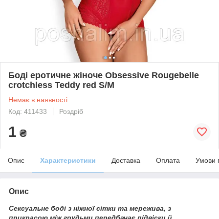
Боді еротичне жіноче Obsessive Rougebelle
crotchless Teddy red S/M
Немає в наявності
Код: 411433
Роздріб
1
₴
Опис
Характеристики
Доставка
Оплата
Умови 
Опис
Сексуальне боді з ніжної сітки та мережива, з
прикрасою між грудьми передбачає підвіски й