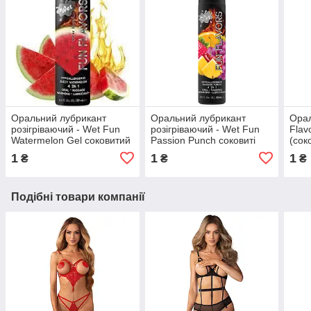
Оральний лубрикант
Оральний лубрикант
Орал
розігріваючий - Wet Fun
розігріваючий - Wet Fun
Flav
Watermelon Gel соковитий
Passion Punch соковиті
(сок
кавун 89 мл
фрукти 30 мл
1
1
1
₴
₴
₴
Подібні товари компанії