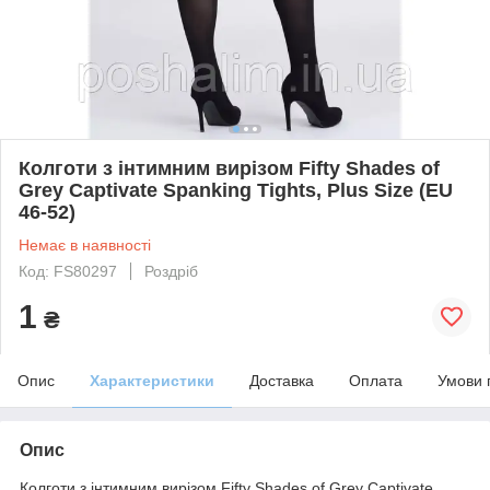
Колготи з інтимним вирізом Fifty Shades of
Grey Captivate Spanking Tights, Plus Size (EU
46-52)
Немає в наявності
Код: FS80297
Роздріб
1
₴
Опис
Характеристики
Доставка
Оплата
Умови 
Опис
Колготи з інтимним вирізом Fifty Shades of Grey Captivate