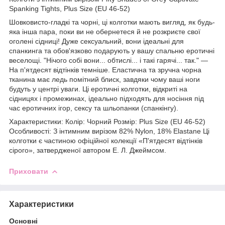
Spanking Tights, Plus Size (EU 46-52)
Шовковисто-гладкі та чорні, ці колготки мають вигляд, як будь-
яка інша пара, поки ви не обернетеся й не розкриєте свої
оголені сідниці! Дуже сексуальний, вони ідеальні для
спанкинга та обов'язково подарують у вашу спальню еротичні
веселощі. "Нічого собі вони... обтислі... і такі гарячі... так." —
На п'ятдесят відтінків темніше. Еластична та зручна чорна
тканина має ледь помітний блиск, завдяки чому ваші ноги
будуть у центрі уваги. Ці еротичні колготки, відкриті на
сідницях і промежинах, ідеально підходять для носіння під
час еротичних ігор, сексу та шльопанки (спанкінгу).
Характеристики: Колір: Чорний Розмір: Plus Size (EU 46-52)
Особливості: З інтимним вирізом 82% Nylon, 18% Elastane Ці
колготки є частиною офіційної колекції «П'ятдесят відтінків
сірого», затвердженої автором Е. Л. Джеймсом.
Приховати
Характеристики
Основні