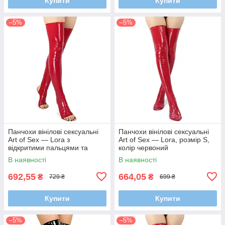
Купити
Купити
–5%
–5%
Панчохи вінілові сексуальні
Панчохи вінілові сексуальні
Art of Sex — Lora з
Art of Sex — Lora, розмір S,
відкритими пальцями та
колір червоний
п'ятою, розмір S, червоні
В наявності
В наявності
692,55
664,05
₴
₴
729 ₴
699 ₴
Купити
Купити
–5%
–5%