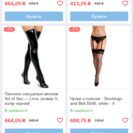
664,05
413,25
₴
₴
699 ₴
435 ₴
Купити
Купити
–5%
–5%
Панчохи сексуальні вінілові
Art of Sex — Lora, розмір S,
Чулки з поясом - Stockings
колір чорний
and Belt 5546, white - 4
В наявності
В наявності
664,05
688,75
₴
₴
699 ₴
725 ₴