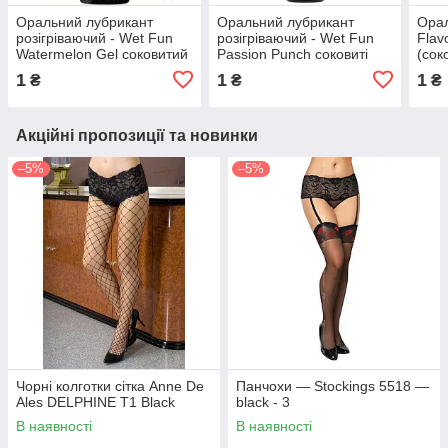
Оральний лубрикант
Оральний лубрикант
Орал
розігріваючий - Wet Fun
розігріваючий - Wet Fun
Flav
Watermelon Gel соковитий
Passion Punch соковиті
(сок
кавун 89 мл
фрукти 30 мл
1
1
1
₴
₴
₴
Акційні пропозиції та новинки
–5%
–5%
Чорні колготки сітка Anne De
Панчохи — Stockings 5518 —
Ales DELPHINE T1 Black
black - 3
В наявності
В наявності