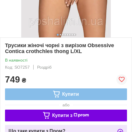
Трусики жіночі чорні з вирізом Obsessive
Contica crothchles thong L/XL
В наявності
Код: SO7257
Роздріб
749
₴
Купити
або
Купити з
Що таке купити з Пром?