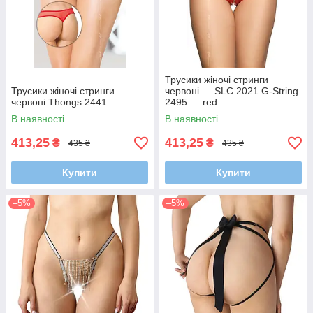
Трусики жіночі стринги
Трусики жіночі стринги
червоні — SLC 2021 G-String
червоні Thongs 2441
2495 — red
В наявності
В наявності
413,25
413,25
₴
₴
435 ₴
435 ₴
Купити
Купити
–5%
–5%