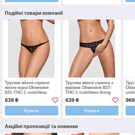
Подібні товари компанії
Трусики жіночі стринги
Трусики жіночі стринги з
Трус
жіночі чорні Obsessive
вирізом Obsessive 837-
Obse
831-THC-1 crotchless
THC-1 crotchless thong
crot
thong L/XL
L/XL
639
639
969
₴
₴
Купити
Купити
Акційні пропозиції та новинки