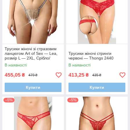
Трусики жіночі зі стразовим
ланцюгом Art of Sex — Lea,
Трусики жіночі стринги
розмір L — 2XL, Срібло/
червоні — Thongs 2440
Чорний
В наявності
В наявності
455,05
413,25
₴
₴
479 ₴
435 ₴
Купити
Купити
–5%
–5%