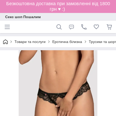
Безкоштовна доставка при замовленні від 1800
грн ♥ :)
Секс шоп Пошалим
Товари та послуги
Еротична білизна
Трусики та шор