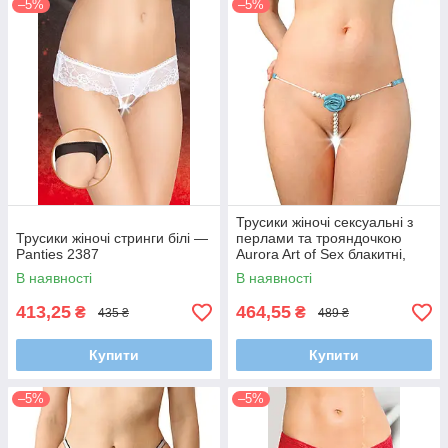
–5%
–5%
Трусики жіночі сексуальні з
Трусики жіночі стринги білі —
перлами та трояндочкою
Panties 2387
Aurora Art of Sex блакитні,
розмір XS-M
В наявності
В наявності
413,25
464,55
₴
₴
435 ₴
489 ₴
Купити
Купити
–5%
–5%