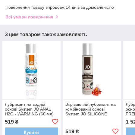
Повернення товару впродовж 14 днів за домовленістю
Всі умови повернення
З цим товаром також замовляють
Лубрикант на водній
Зігріваючий лубрикант на
Лубр
основі System JO ANAL
комбінованій основі
осно
H2O - WARMING (60 мл)
System JO SILICONE
PRE
FREE HYBRID - WARMING
(120
519
1 5
₴
(30 мл)
519
₴
Купити