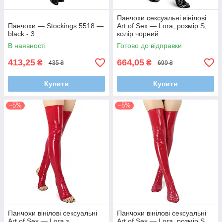
Панчохи сексуальні вінілові
Панчохи — Stockings 5518 —
Art of Sex — Lora, розмір S,
black - 3
колір чорний
В наявності
Готово до відправки
413,25
664,05
₴
₴
435 ₴
699 ₴
Купити
Купити
–5%
–5%
Панчохи вінілові сексуальні
Панчохи вінілові сексуальні
Art of Sex — Lora з
Art of Sex — Lora, розмір S,