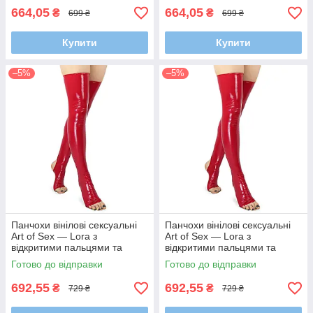
664,05
664,05
₴
₴
699 ₴
699 ₴
Купити
Купити
–5%
–5%
Панчохи вінілові сексуальні
Панчохи вінілові сексуальні
Art of Sex — Lora з
Art of Sex — Lora з
відкритими пальцями та
відкритими пальцями та
п'ятою, розмір M, червоні
п'ятою, розмір L, червоні
Готово до відправки
Готово до відправки
692,55
692,55
₴
₴
729 ₴
729 ₴