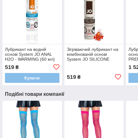
Лубрикант на водній
Зігріваючий лубрикант на
Лубр
основі System JO ANAL
комбінованій основі
осно
H2O - WARMING (60 мл)
System JO SILICONE
PRE
FREE HYBRID - WARMING
(120
519
1 5
₴
(30 мл)
519
₴
Купити
Подібні товари компанії