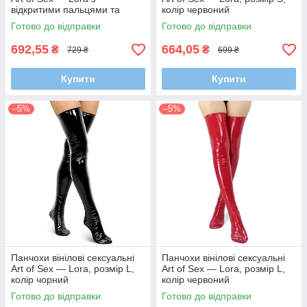
відкритими пальцями та
колір червоний
п'ятою, розмір S, червоні
Готово до відправки
Готово до відправки
692,55
664,05
₴
₴
729 ₴
699 ₴
Купити
Купити
–5%
–5%
Панчохи вінілові сексуальні
Панчохи вінілові сексуальні
Art of Sex — Lora, розмір L,
Art of Sex — Lora, розмір L,
колір чорний
колір червоний
Готово до відправки
Готово до відправки