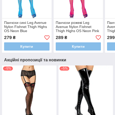
Панчохи сині Leg Avenue
Панчохи рожеві Leg
Панч
Nylon Fishnet Thigh Highs
Avenue Nylon Fishnet
Aven
OS Neon Blue
Thigh Highs OS Neon Pink
Thig
Gre
279
289
299
₴
₴
Купити
Купити
Акційні пропозиції та новинки
–5%
–5%