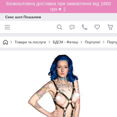
Безкоштовна доставка при замовленні від 1800
грн ♥ :)
Секс шоп Пошалим
Товари та послуги
БДСМ - Фетиш
Портупеї
Порту