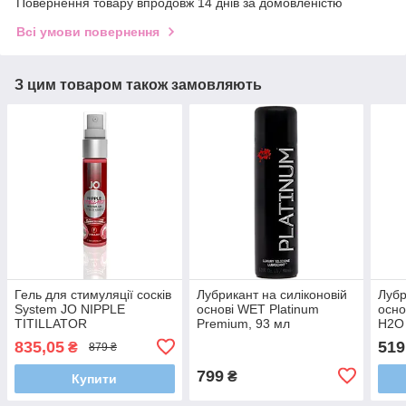
Повернення товару впродовж 14 днів за домовленістю
Всі умови повернення
З цим товаром також замовляють
Гель для стимуляції сосків
Лубрикант на силіконовій
Лубр
System JO NIPPLE
основі WET Platinum
осно
TITILLATOR
Premium, 93 мл
H2O
STRAWBERRY (30 мл)
835,05
519
₴
879 ₴
799
₴
Купити