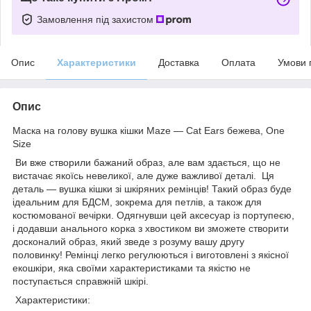
Замовлення під захистом
Опис
Характеристики
Доставка
Оплата
Умови 
Опис
Маска на голову вушка кішки Maze — Cat Ears бежева, One
Size
Ви вже створили бажаний образ, але вам здається, що не
вистачає якоїсь невеликої, але дуже важливої деталі. Ця
деталь — вушка кішки зі шкіряних ремінців! Такий образ буде
ідеальним для БДСМ, зокрема для петлів, а також для
костюмованої вечірки. Одягнувши цей аксесуар із портупеєю,
і додавши анального корка з хвостиком ви зможете створити
досконалий образ, який зведе з розуму вашу другу
половинку! Ремінці легко регулюються і виготовлені з якісної
екошкіри, яка своїми характеристиками та якістю не
поступається справжній шкірі.
Характеристики: