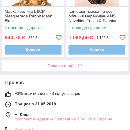
Маска кролика БДСМ —
Капюшон-маска на все
Masquerade Rabbit Mask
обличчя мереживний NS
Black
Novelties Fetish & Fashion
Lace Hood чорний
Готово до відправки
Готово до відправки
840,75
1 092,50
₴
₴
885 ₴
1 150 ₴
Купити
Купити
Показати ще
Про нас
93% позитивних з 28 відгуків за рік
Працює з 31.05.2018
м. Київ
проспект Академика Палладина 7/60, Київ, Україна
Контакти