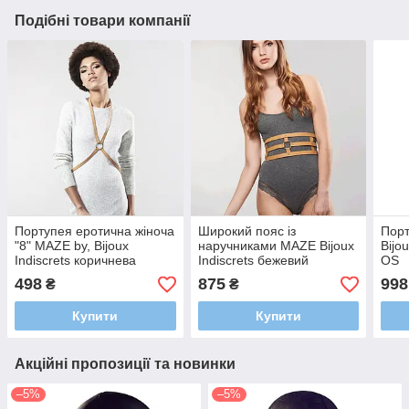
Подібні товари компанії
Портупея еротична жіноча
Широкий пояс із
Порт
"8" MAZE by, Bijoux
наручниками MAZE Bijoux
Bijo
Indiscrets коричнева
Indiscrets бежевий
OS
498
875
998
₴
₴
Купити
Купити
Акційні пропозиції та новинки
–5%
–5%