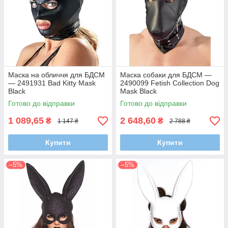
Маска на обличчя для БДСМ
Маска собаки для БДСМ —
— 2491931 Bad Kitty Mask
2490099 Fetish Collection Dog
Black
Mask Black
Готово до відправки
Готово до відправки
1 089,65
2 648,60
₴
₴
1 147 ₴
2 788 ₴
Купити
Купити
–5%
–5%