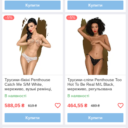
Купити
Купити
–5%
–5%
Трусики-бікіні Penthouse
Трусики-сліпи Penthouse Too
Catch Me S/M White,
Hot To Be Real M/L Black,
мереживо, вузькі ремінці,
мереживо, регульована
вирізи на сідницях, бантик
посадка
В наявності
В наявності
588,05
464,55
₴
₴
619 ₴
489 ₴
Купити
Купити