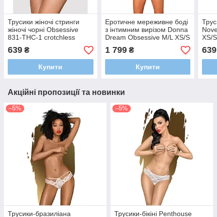
Трусики жіночі стринги
Еротичне мереживне боді
Трус
жіночі чорні Obsessive
з інтимним вирізом Donna
Nove
831-THC-1 crotchless
Dream Obsessive M/L XS/S
XS/
thong S/M
639
1 799
639
₴
₴
Купити
Купити
Акційні пропозиції та новинки
–5%
–5%
Трусики-бразиліана
Трусики-бікіні Penthouse