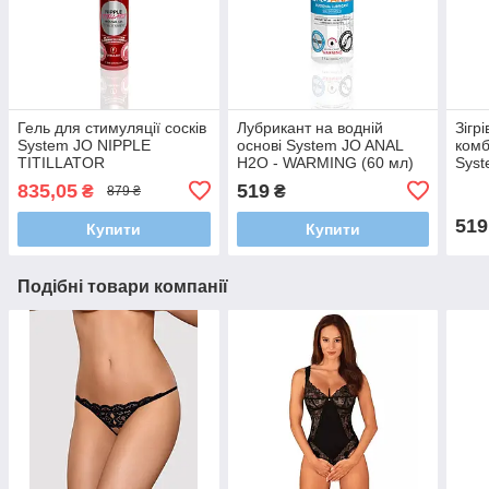
Гель для стимуляції сосків
Лубрикант на водній
Зігр
System JO NIPPLE
основі System JO ANAL
комб
TITILLATOR
H2O - WARMING (60 мл)
Syst
STRAWBERRY (30 мл)
FRE
835,05
519
₴
₴
879 ₴
(30 
519
Купити
Купити
Подібні товари компанії