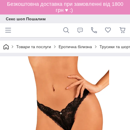
Безкоштовна доставка при замовленні від 1800
грн ♥ :)
Секс шоп Пошалим
Товари та послуги
Еротична білизна
Трусики та шор