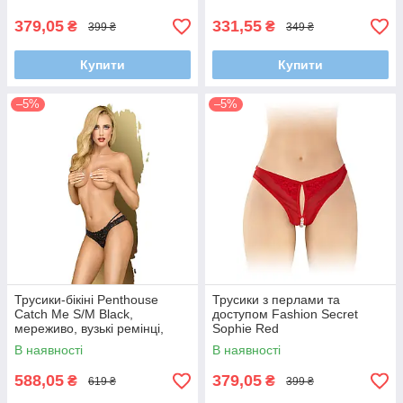
379,05
331,55
₴
₴
399 ₴
349 ₴
Купити
Купити
–5%
–5%
Трусики-бікіні Penthouse
Трусики з перлами та
Catch Me S/M Black,
доступом Fashion Secret
мереживо, вузькі ремінці,
Sophie Red
вирізи на сідницях, бантик
В наявності
В наявності
588,05
379,05
₴
₴
619 ₴
399 ₴