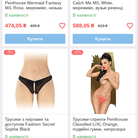
Penthouse Mermaid Fantasy
Catch Me M/L White,
M/L Rosa, мереживо, низька
мереживо, вузькі ремінці,
посадка, ремінці, бантики
вирізи на сідницях, бантик
В наявності
В наявності
474,05
588,05
₴
₴
499 ₴
619 ₴
Купити
Купити
–5%
–5%
Трусики з перлами та
Трусики-стринги Penthouse
доступом Fashion Secret
Classified L/XL Orange,
Sophie Black
подвійні гумки, непрозора
вставка та бантик
В наявності
В наявності