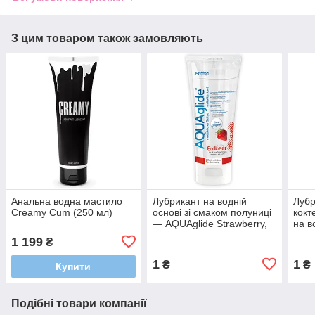
З цим товаром також замовляють
Анальна водна мастило
Лубрикант на водній
Лубр
Creamy Cum (250 мл)
основі зі смаком полуниці
кок
— AQUAglide Strawberry,
на в
100 мл
Orgi
1 199
₴
1
1
₴
₴
Купити
Подібні товари компанії