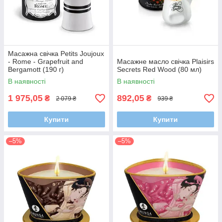
Масажна свічка Petits Joujoux
- Rome - Grapefruit and
Масажне масло свічка Plaisirs
Bergamott (190 г)
Secrets Red Wood (80 мл)
В наявності
В наявності
1 975,05
892,05
₴
₴
2 079 ₴
939 ₴
Купити
Купити
–5%
–5%