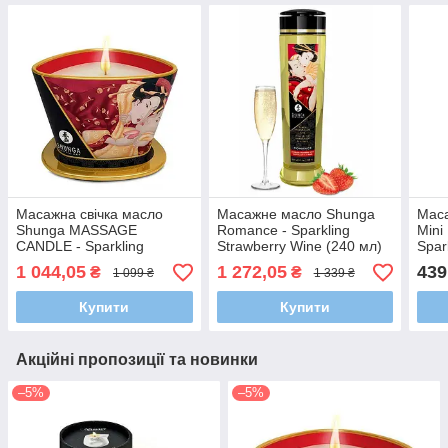
Масажна свічка масло
Масажне масло Shunga
Маса
Shunga MASSAGE
Romance - Sparkling
Mini
CANDLE - Sparkling
Strawberry Wine (240 мл)
Spar
Strawberry Wine (170 мл)
натуральне зволожуючий
(30 
1 044,05
1 272,05
439
₴
₴
1 099 ₴
1 339 ₴
Купити
Купити
Акційні пропозиції та новинки
–5%
–5%