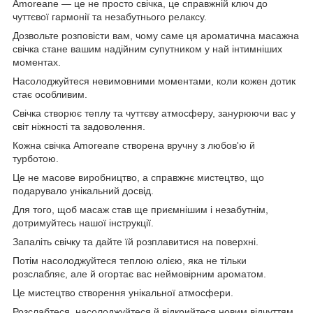
Amoreane — це не просто свічка, це справжній ключ до
чуттєвої гармонії та незабутнього релаксу.
Дозвольте розповісти вам, чому саме ця ароматична масажна
свічка стане вашим надійним супутником у най інтимніших
моментах.
Насолоджуйтеся невимовними моментами, коли кожен дотик
стає особливим.
Свічка створює теплу та чуттєву атмосферу, занурюючи вас у
світ ніжності та задоволення.
Кожна свічка Amoreane створена вручну з любов'ю й
турботою.
Це не масове виробництво, а справжнє мистецтво, що
подарувало унікальний досвід.
Для того, щоб масаж став ще приємнішим і незабутнім,
дотримуйтесь нашої інструкції.
Запаліть свічку та дайте їй розплавитися на поверхні.
Потім насолоджуйтеся теплою олією, яка не тільки
розслабляє, але й огортає вас неймовірним ароматом.
Це мистецтво створення унікальної атмосфери.
Розслабтеся, насолоджуйтеся й відкрийтеся новим відчуттям