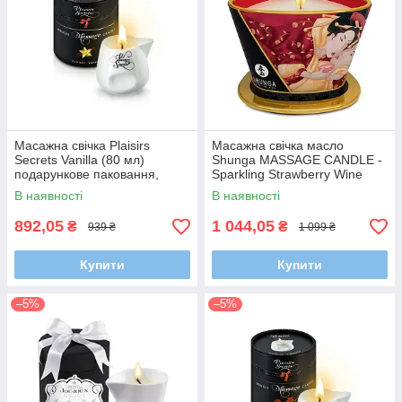
Масажна свічка Plaisirs
Масажна свічка масло
Secrets Vanilla (80 мл)
Shunga MASSAGE CANDLE -
подарункове паковання,
Sparkling Strawberry Wine
керамічна посудина
(170 мл)
В наявності
В наявності
892,05
1 044,05
₴
₴
939 ₴
1 099 ₴
Купити
Купити
–5%
–5%