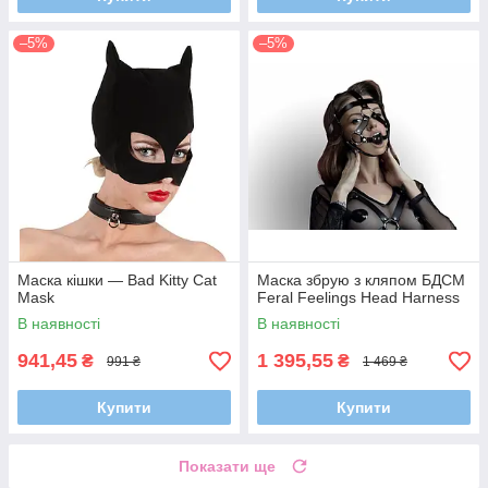
–5%
–5%
Маска кішки — Bad Kitty Cat
Маска збрую з кляпом БДСМ
Mask
Feral Feelings Head Harness
В наявності
В наявності
941,45
1 395,55
₴
₴
991 ₴
1 469 ₴
Купити
Купити
Показати ще