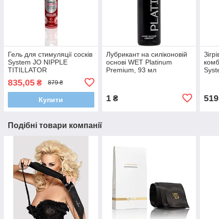
Гель для стимуляції сосків
Лубрикант на силіконовій
Зігр
System JO NIPPLE
основі WET Platinum
комб
TITILLATOR
Premium, 93 мл
Syst
STRAWBERRY (30 мл)
FRE
835,05
₴
879 ₴
(30 
1
519
₴
Купити
Подібні товари компанії