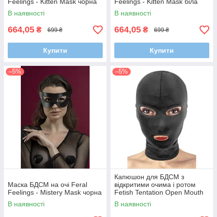
Feelings - Kitten Mask чорна
Feelings - Kitten Mask біла
В наявності
В наявності
664,05
664,05
₴
₴
699 ₴
699 ₴
Купити
Купити
–5%
–5%
Капюшон для БДСМ з
Маска БДСМ на очі Feral
відкритими очима і ротом
Feelings - Mistery Mask чорна
Fetish Tentation Open Mouth
and Eyes Hood
В наявності
В наявності