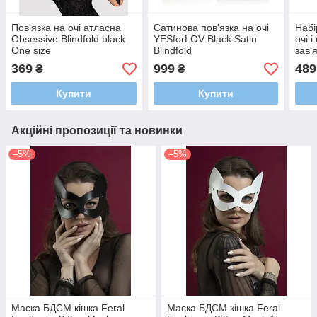
Пов'язка на очі атласна
Сатинова пов'язка на очі
Набі
Obsessive Blindfold black
YESforLOV Black Satin
очі 
One size
Blindfold
зав'
Hand
369
999
489
₴
₴
Купити
Купити
Акційні пропозиції та новинки
–5%
–5%
Маска БДСМ кішка Feral
Маска БДСМ кішка Feral