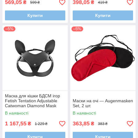
569,05
398,05
₴
₴
599 ₴
419 ₴
Купити
Купити
–5%
–5%
Маска для кішки БДСМ ігор
Fetish Tentation Adjustable
Маски на очі — Augenmasken
Catwoman Diamond Mask
Set, 2 шт.
В наявності
В наявності
1 167,55
363,85
₴
₴
1 229 ₴
383 ₴
Купити
Купити