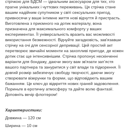
стрічкою для БДСМ — ідеальним аксесуаром для тих, хто
прагне унікальних і чуттєвих переживань. Ця стрічка стане
вашим надійним супутником у світі сексуальних пригод,
привносячи у ваше інтимне життя нові відчуття й пристрасть.
Виготовлена з приємного на дотик матеріалу, вона
призначена для максимального комфорту у ваших
експериментах. Її універсальність вразить вас можливості
використання безмежності. Відчуйте загадковість, зав'язавши
стрічку на очі для сенсорної депривації. Цей простий акт
перетворює звичайні моменти на захопливі пригоди, де кожен
дотик стає ще інтенсивнішим. Стрічка пропонує нескінченні
варіанти для бондажу, даючи змогу вам зв'язати зап'ястя
вашого партнера та зануритися у світ влади та підкорення. Її
довгий розмір забезпечує свободу творчості, даючи змогу
створювати візерунки та форми, що відповідають вашим
бажанням. Це ключ до відкриття нових граней задоволення.
Пориньте в еротичну атмосферу та дайте волю фантазії.
Доповніть вечір флоггером!
Характеристики:
Довжина — 120 см
Ширина — 10 см