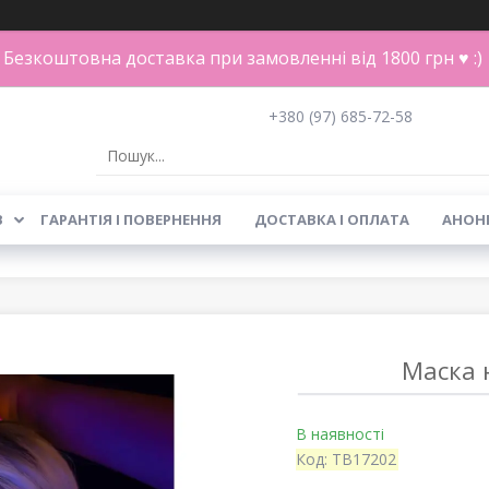
Безкоштовна доставка при замовленні від 1800 грн ♥ :)
+380 (97) 685-72-58
В
ГАРАНТІЯ І ПОВЕРНЕННЯ
ДОСТАВКА І ОПЛАТА
АНОН
Маска 
В наявності
Код:
TB17202