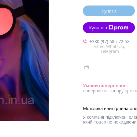
Купити
Купити з
+380 (97) 685-72-58
Viber, WhatsUp,
Telegram
повернення товару протя
У компанії підключені ел
який товар не покидаючи 