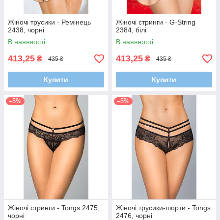
Жіночі трусики - Ремінець
Жіночі стринги - G-String
2438, чорні
2384, білі
В наявності
В наявності
413,25
413,25
₴
₴
435 ₴
435 ₴
Купити
Купити
–5%
–5%
Жіночі стринги - Tongs 2475,
Жіночі трусики-шорти - Tongs
чорні
2476, чорні