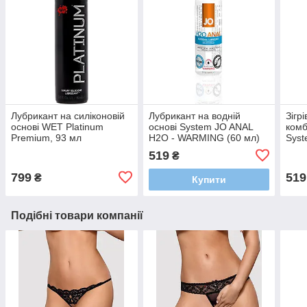
Лубрикант на силіконовій
Лубрикант на водній
Зігр
основі WET Platinum
основі System JO ANAL
комб
Premium, 93 мл
H2O - WARMING (60 мл)
Syst
FRE
519
₴
(30 
799
519
₴
Купити
Подібні товари компанії