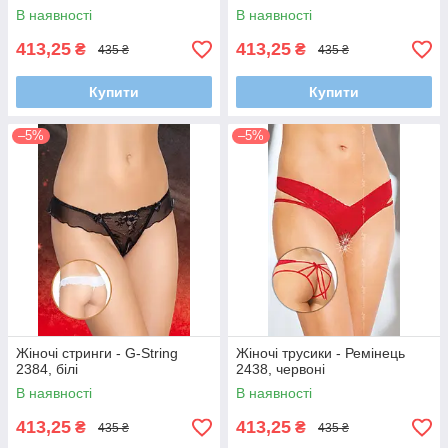
В наявності
В наявності
413,25
413,25
₴
₴
435 ₴
435 ₴
Купити
Купити
–5%
–5%
Жіночі стринги - G-String
Жіночі трусики - Ремінець
2384, білі
2438, червоні
В наявності
В наявності
413,25
413,25
₴
₴
435 ₴
435 ₴