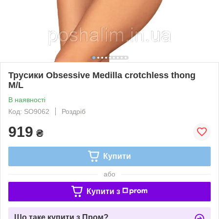
Трусики Obsessive Medilla crotchless thong
M/L
В наявності
Код: SO9062
Роздріб
919
₴
Купити
або
Купити з
Що таке купити з Пром?