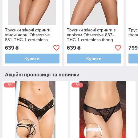
Трусики жіночі стринги
Трусики жіночі стринги з
Трус
жіночі чорні Obsessive
вирізом Obsessive 837-
thon
831-THC-1 crotchless
THC-1 crotchless thong
thong L/XL
L/XL
639
639
799
₴
₴
Купити
Купити
Акційні пропозиції та новинки
–5%
–5%