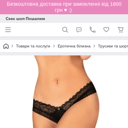
Безкоштовна доставка при замовленні від 1800
грн ♥ :)
Секс шоп Пошалим
Товари та послуги
Еротична білизна
Трусики та шор