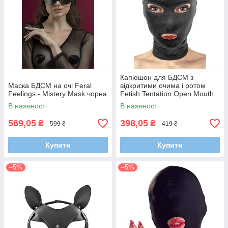
Капюшон для БДСМ з
Маска БДСМ на очі Feral
відкритими очима і ротом
Feelings - Mistery Mask чорна
Fetish Tentation Open Mouth
and Eyes Hood
В наявності
В наявності
569,05
398,05
₴
₴
599 ₴
419 ₴
Купити
Купити
–5%
–5%