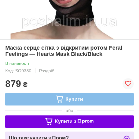
Маска серце сітка з відкритим ротом Feral
Feelings — Hearts Mask Black/Black
В наявності
Код: SO9330
Роздріб
879
₴
Купити
або
Купити з
Що таке купити з Пром?