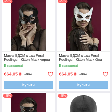
–5%
–5%
Маска БДСМ кішка Feral
Маска БДСМ кішка Feral
Feelings - Kitten Mask чорна
Feelings - Kitten Mask біла
В наявності
В наявності
664,05
664,05
₴
₴
699 ₴
699 ₴
Купити
Купити
–5%
–5%