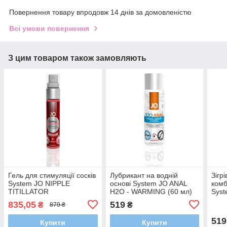
Повернення товару впродовж 14 днів за домовленістю
Всі умови повернення
З цим товаром також замовляють
Гель для стимуляції сосків
Лубрикант на водній
Зігр
System JO NIPPLE
основі System JO ANAL
комб
TITILLATOR
H2O - WARMING (60 мл)
Syst
STRAWBERRY (30 мл)
FRE
835,05
519
₴
₴
879 ₴
(30 
519
Купити
Купити