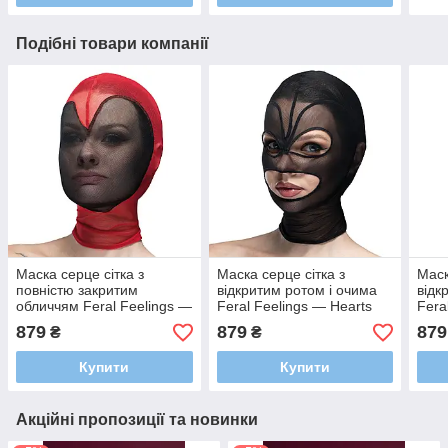
Подібні товари компанії
Маска серце сітка з
Маска серце сітка з
Маск
повністю закритим
відкритим ротом і очима
відк
обличчям Feral Feelings —
Feral Feelings — Hearts
Fera
Hearts Mask Red/Black
Mask Black/Black
Mask
879
879
879
₴
₴
Купити
Купити
Акційні пропозиції та новинки