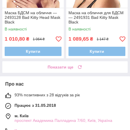
Маска БДСМ на обличчя —
Маска на обличчя для БДСМ
2493128 Bad Kitty Head Mask
— 2491931 Bad Kitty Mask
Black
Black
В наявності
В наявності
1 010,80
1 089,65
₴
₴
1 064 ₴
1 147 ₴
Купити
Купити
Показати ще
Про нас
93% позитивних з 28 відгуків за рік
Працює з 31.05.2018
м. Київ
проспект Академика Палладина 7/60, Київ, Україна