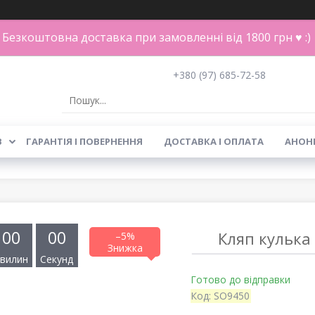
Безкоштовна доставка при замовленні від 1800 грн ♥ :)
+380 (97) 685-72-58
В
ГАРАНТІЯ І ПОВЕРНЕННЯ
ДОСТАВКА І ОПЛАТА
АНОН
0
0
0
0
Кляп кулька 
–5%
вилин
Секунд
Готово до відправки
Код:
SO9450