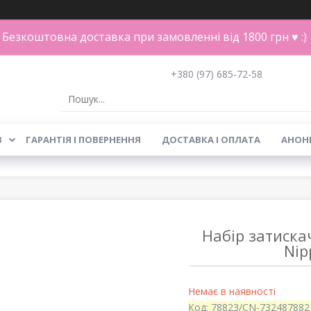
Безкоштовна доставка при замовленні від 1800 грн ♥ :)
+380 (97) 685-72-58
В
ГАРАНТІЯ І ПОВЕРНЕННЯ
ДОСТАВКА І ОПЛАТА
АНОН
Набір затискач
Nip
Немає в наявності
Код:
78823/CN-732487882