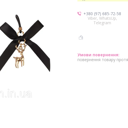
+380 (97) 685-72-58
Viber, WhatsUp,
Telegram
повернення товару протя