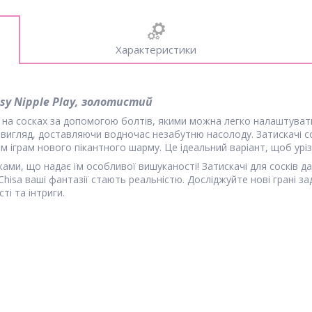
Характеристики
asy Nipple Play, золотистий
 на сосках за допомогою болтів, якими можна легко налаштувати
игляд, доставляючи водночас незабутню насолоду. Затискачі сос
м іграм нового пікантного шарму. Це ідеальний варіант, щоб урі
ми, що надає їм особливої вишуканості! Затискачі для сосків д
 Chisa ваші фантазії стають реальністю. Досліджуйте нові грані 
ті та інтриги.