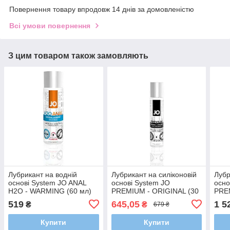
Повернення товару впродовж 14 днів за домовленістю
Всі умови повернення
З цим товаром також замовляють
Лубрикант на водній
Лубрикант на силіконовій
Лубр
основі System JO ANAL
основі System JO
осно
H2O - WARMING (60 мл)
PREMIUM - ORIGINAL (30
PRE
мл)
(120
519
645,05
1 5
₴
₴
679 ₴
Купити
Купити