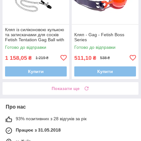
Кляп із силіконовою кулькою
та затискачами для сосків
Кляп - Gag - Fetish Boss
Fetish Tentation Gag Ball with
Series
Nipple Clamps
Готово до відправки
Готово до відправки
1 158,05
511,10
₴
₴
1 219 ₴
538 ₴
Купити
Купити
Показати ще
Про нас
93% позитивних з 28 відгуків за рік
Працює з 31.05.2018