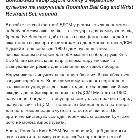
Бондажний набір БДСМ із ляпу з червоною
кулькою та наручників Roomfun Ball Gag and Wrist
Restraint Set, чорний
Втілюйте всі свої фантазії БДСМ у реальність за допомогою
набору обмежувачів і ляпів — аксесуарів для домінування від
бренда Be Bondage. Дайте волю своїм фантазіям і надайте
пікантності своїм еротичним іграм за допомогою ноток БДСМ.
Відкрийте для себе світ 1900 і домінування з цим
високоякісним набором для обмеження свободи рухів Kink
BDSM, що містить клап-шар із двома наручниками та
з'єднувальний ремінь для з'єднання всіх трьох наборів.
Наручники на липучках легко пристібаються й відстібаються
завдяки карабінам. Вони триматимуть вашого партнера в
заложниках упродовж декількох годин, не заподіюючи йому
шкоди, для неймовірно довгих ігор БДСМ!
Мистецтво 1900 і
панування, бондаж — популярна сексуальна практика серед
шанувальників БДСМ — полягає в обмеженні тіла партнера
для його іммобілізації в чуттєвій та естетичній позі. Це
еротичне мистецтво сьогодні переживає справжній бум, але
його не можна імпровізувати.
Бренд Roomfun Kink BDSM був створений, щоб допомогти
вам зв'язати та домінувати над своїм партнером легко й