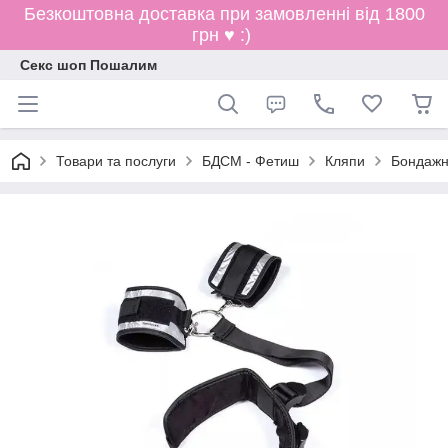
Безкоштовна доставка при замовленні від 1800
грн ♥ :)
Секс шоп Пошалим
Товари та послуги
БДСМ - Фетиш
Кляпи
Бондажни