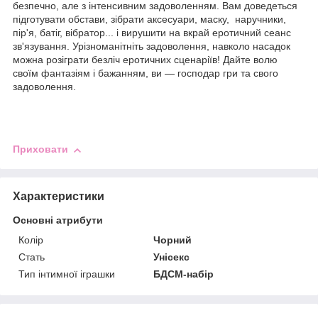
безпечно, але з інтенсивним задоволенням. Вам доведеться
підготувати обстави, зібрати аксесуари, маску, наручники,
пір'я, батіг, вібратор... і вирушити на вкрай еротичний сеанс
зв'язування.
Урізноманітніть задоволення, навколо насадок
можна розіграти безліч еротичних сценаріїв! Дайте волю
своїм фантазіям і бажанням, ви — господар гри та свого
задоволення.
Приховати
Характеристики
Основні атрибути
Колір
Чорний
Стать
Унісекс
Тип інтимної іграшки
БДСМ-набір