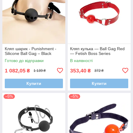
Кляп шарик - Punishment -
Кляп кулька — Ball Gag Red
Silicone Ball Gag – Black
— Fetish Boss Series
Готово до відправки
В наявності
1 082,05
353,40
₴
₴
1 139 ₴
372 ₴
Купити
Купити
–5%
–5%