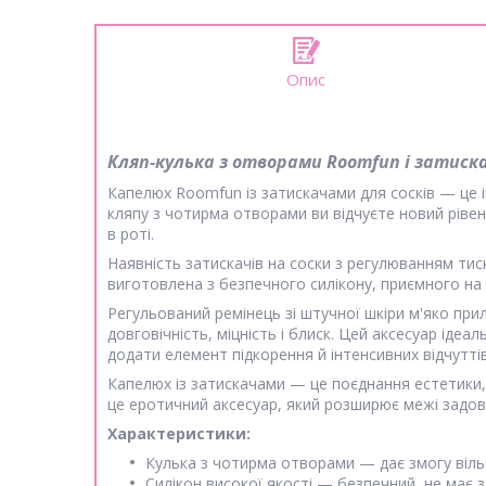
Опис
Кляп-кулька з отворами Roomfun і затиска
Капелюх Roomfun із затискачами для сосків — це і
кляпу з чотирма отворами ви відчуєте новий рівен
в роті.
Наявність затискачів на соски з регулюванням тис
виготовлена з безпечного силікону, приємного на д
Регульований ремінець зі штучної шкіри м'яко при
довговічність, міцність і блиск. Цей аксесуар ідеа
додати елемент підкорення й інтенсивних відчутті
Капелюх із затискачами — це поєднання естетики,
це еротичний аксесуар, який розширює межі задовол
Характеристики:
Кулька з чотирма отворами — дає змогу віль
Силікон високої якості — безпечний, не має за