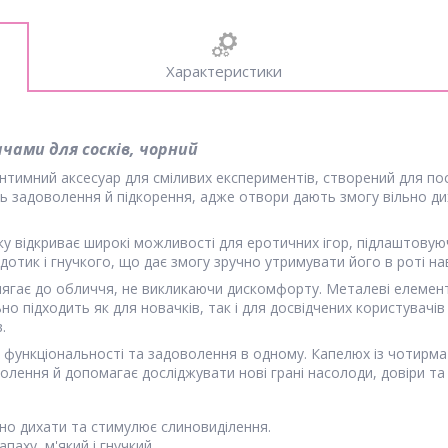
Характеристики
чами для сосків, чорний
нтимний аксесуар для сміливих експериментів, створений для пос
ь задоволення й підкорення, адже отвори дають змогу вільно ди
ку відкриває широкі можливості для еротичних ігор, підлаштовуюч
отик і гнучкого, що дає змогу зручно утримувати його в роті нав
лягає до обличчя, не викликаючи дискомфорту. Металеві елемент
льно підходить як для новачків, так і для досвідчених користувачі
в.
 функціональності та задоволення в одному. Капелюх із чотирм
ення й допомагає досліджувати нові грані насолоди, довіри та пі
но дихати та стимулює слиновиділення.
паху, м'який і гнучкий.