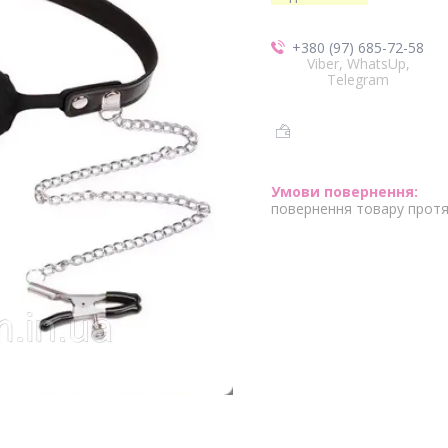
+380 (97) 685-72-58
Viber, WhatsUp,
Telegram
повернення товару протя