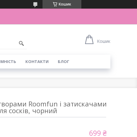
Кошик
Кошик
ІМНІСТЬ
КОНТАКТИ
БЛОГ
отворами Roomfun і затискачами
ля сосків, чорний
699 ₴