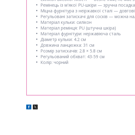
Ремінець із м'якої PU-шкіри — зручна посадк
Міцна фурнітура з неіржавкої сталі — довгові
Регульовані затискачі для сосків — можна на
Матеріал кульки: силікон
Матеріал ремінця: PU (штучна шкіра)
Матеріал фурнітури: нержавіюча сталь
Діаметр кульки: 4.2 см
Довжина ланцюжка: 31 см
Розмір затискачів: 2.8 × 5.8 см
Регульований обхват: 43-59 см
Колір: чорний