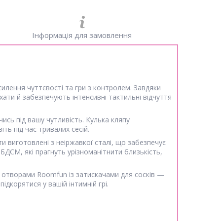
Інформація для замовлення
илення чуттєвості та гри з контролем. Завдяки
хати й забезпечують інтенсивні тактильні відчуття
ись під вашу чутливість. Кулька кляпу
іть під час тривалих сесій.
и виготовлені з неіржавкої сталі, що забезпечує
в БДСМ, які прагнуть урізноманітнити близькість,
а отворами Roomfun із затискачами для сосків —
дкорятися у вашій інтимній грі.