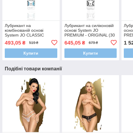
Лубрикант на
Лубрикант на силіконовій
Лубр
комбінованій основі
основі System JO
осно
System JO CLASSIC
PREMIUM - ORIGINAL (30
PRE
HYBRID (30 мл)
мл)
(120
493,05
645,05
1 5
₴
₴
519 ₴
679 ₴
Купити
Купити
Подібні товари компанії