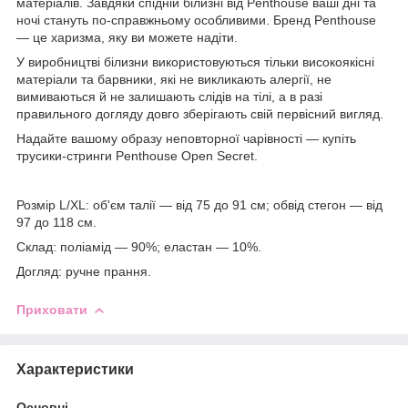
матеріалів. Завдяки спідній білизні від Penthouse ваші дні та
ночі стануть по-справжньому особливими. Бренд Penthouse
— це харизма, яку ви можете надіти.
У виробництві білизни використовуються тільки високоякісні
матеріали та барвники, які не викликають алергії, не
вимиваються й не залишають слідів на тілі, а в разі
правильного догляду довго зберігають свій первісний вигляд.
Надайте вашому образу неповторної чарівності — купіть
трусики-стринги Penthouse Open Secret.
Розмір L/XL: об'єм талії — від 75 до 91 см; обвід стегон — від
97 до 118 см.
Склад: поліамід — 90%; еластан — 10%.
Догляд: ручне прання.
Приховати
Характеристики
Основні