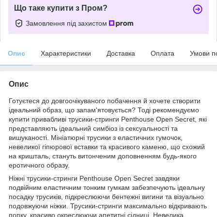
Що таке купити з Пром?
Замовлення під захистом
Опис
Характеристики
Доставка
Оплата
Умови п
Опис
Готуєтеся до довгоочікуваного побачення й хочете створити
ідеальний образ, що запам'ятовується? Тоді рекомендуємо
купити привабливі трусики-стринги Penthouse Open Secret, які
представляють ідеальний симбіоз із сексуальності та
вишуканості. Мініатюрні трусики з еластичних гумочок,
невеликої гіпюрової вставки та красивого каменю, що схожий
на кришталь, стануть витонченим доповненням будь-якого
еротичного образу.
Ніжні трусики-стринги Penthouse Open Secret завдяки
подвійним еластичним тонким гумкам забезпечують ідеальну
посадку трусиків, підкреслюючи бентежні вигини та візуально
подовжуючи ніжки. Трусики-стринги максимально відкривають
попку, красиво окреслюючи апетитні сідниці. Невелика