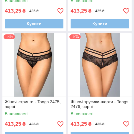
В наявності
В наявності
413,25
413,25
₴
₴
435 ₴
435 ₴
Купити
Купити
–5%
–5%
Жіночі стринги - Tongs 2475,
Жіночі трусики-шорти - Tongs
чорні
2476, чорні
В наявності
В наявності
413,25
413,25
₴
₴
435 ₴
435 ₴