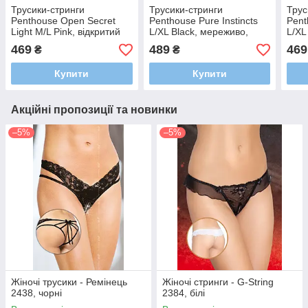
Трусики-стринги
Трусики-стринги
Трус
Penthouse Open Secret
Penthouse Pure Instincts
Pent
Light M/L Pink, відкритий
L/XL Black, мереживо,
L/XL
доступ, декор із мережива
відкритий доступ,
дост
469
489
469
₴
₴
та каменю
леопардовий декор
та к
Купити
Купити
Акційні пропозиції та новинки
–5%
–5%
Жіночі трусики - Ремінець
Жіночі стринги - G-String
2438, чорні
2384, білі