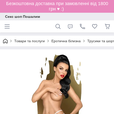
Безкоштовна доставка при замовленні від 1800
грн ♥ :)
Секс шоп Пошалим
Товари та послуги
Еротична білизна
Трусики та шор