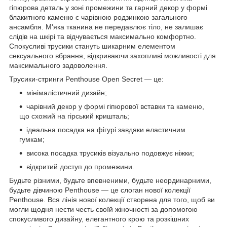
гіпюрова деталь у зоні промежини та гарний декор у формі
блакитного каменю є чарівною родзинкою загального
ансамбля. М'яка тканина не передавлює тіло, не залишає
слідів на шкірі та відчувається максимально комфортно.
Спокусливі трусики стануть шикарним елементом
сексуального вбрання, відкриваючи захопливі можливості для
максимального задоволення.
Трусики-стринги Penthouse Open Secret — це:
мінімалістичний дизайн;
чарівний декор у формі гіпюрової вставки та каменю,
що схожий на гірський кришталь;
ідеальна посадка на фігурі завдяки еластичним
гумкам;
висока посадка трусиків візуально подовжує ніжки;
відкритий доступ до промежини.
Будьте різними, будьте впевненими, будьте неординарними,
будьте дівчиною Penthouse — це слоган нової колекції
Penthouse. Вся лінія нової колекції створена для того, щоб ви
могли щодня нести честь своїй жіночності за допомогою
спокусливого дизайну, елегантного крою та розкішних