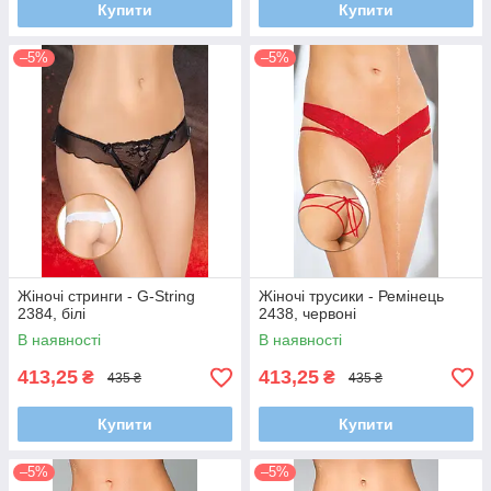
Купити
Купити
–5%
–5%
Жіночі стринги - G-String
Жіночі трусики - Ремінець
2384, білі
2438, червоні
В наявності
В наявності
413,25
413,25
₴
₴
435 ₴
435 ₴
Купити
Купити
–5%
–5%