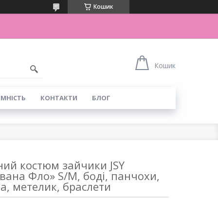
Кошик
Кошик
ІМНІСТЬ
КОНТАКТИ
БЛОГ
ний костюм зайчики JSY
ана Фло» S/M, боді, панчохи,
а, метелик, браслети