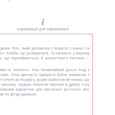
Інформація для замовлення
увана Фло, який допоможе створити з ніжної та
фект бомби, що розірвалася, та запалить у вашому
тів, що переливаються, й аналогічного бантика —
ивість жіночого тіла. Незвичайний фасон боді з
талію. Зона декольте прикрита білою манішкою з
Витончені аксесуари у формі краватки-метелика, що
альному тандемі. Класичні панчохи в дрібну сітку
еальним варіантом для еротичної фотосесії або
е по фігурі ідеально.