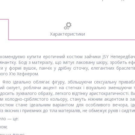
Характеристики
екомендуємо купити еротичний костюм зайчики JSY Непередбач
інантку. Боді з матеріалу, що імітує лаковану шкіру, зробить е
ти у формі вушок, панчіх у дрібну сіточку, елегантних брасле
ного Х'ю Хефнером.
Фло ідеально облягає фігуру, збільшуючи сексуальну привабл
ий силует, роблячи акцент на стегнах і візуально зменшуючи 
досить зухвалого образу, легкого відтінку аристократичності. 
и холодно-сріблястого кольору, стануть ніжним акцентом в заг
Костюм стане ідеальним варіантом для особливого вечора, ід
якісних і приємних до тіла матеріалів, не обмежує рухів і сидітим
Фло — це:
зом;
у на фігурі;