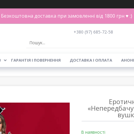
Безкоштовна доставка при замовленні від 1800 грн ♥ :)
+380 (97) 685-72-58
В
ГАРАНТІЯ І ПОВЕРНЕННЯ
ДОСТАВКА І ОПЛАТА
АНОН
Еротич
«Непередбачув
вушк
В наявності