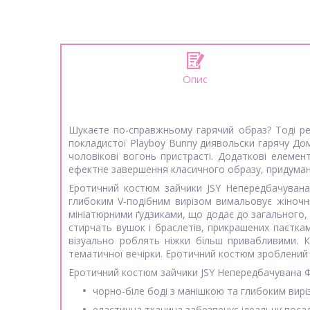
Опис
Шукаєте по-справжньому гарячий образ? Тоді р
покладистої Playboy Bunny диявольски гарячу Дом
чоловікові вогонь пристрасті. Додаткові елемен
ефектне завершення класичного образу, придума
Еротичний костюм зайчики JSY Непередбачувана 
глибоким V-подібним вирізом вимальовує жіночн
мініатюрними ґудзиками, що додає до загального, 
стирчать вушок і браслетів, прикрашених паєткам
візуально роблять ніжки більш привабливими. 
тематичної вечірки. Еротичний костюм зроблений із 
Еротичний костюм зайчики JSY Непередбачувана 
чорно-біле боді з манішкою та глибоким вирі
еластична тканина забезпечує ідеальну посадк