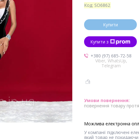
Код:
SO6862
Купити
Купити з
+380 (97) 685-72-58
Viber, WhatsUp,
Telegram
повернення товару протя
У компанії підключені ел
який товар не покидаючи 