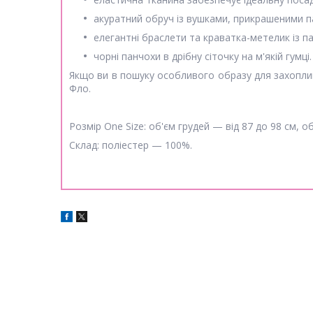
акуратний обруч із вушками, прикрашеними п
елегантні браслети та краватка-метелик із п
чорні панчохи в дрібну сіточку на м'якій гумці.
Якщо ви в пошуку особливого образу для захопли
Фло.
Розмір One Size: об'єм грудей — від 87 до 98 см, о
Склад: поліестер — 100%.