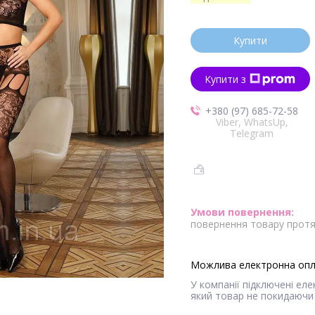
Купити
Купити з
+380 (97) 685-72-58
Viber, WhatsUp,
Telegram
повернення товару протя
У компанії підключені ел
який товар не покидаючи 