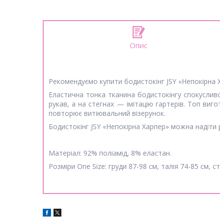
Опис
Рекомендуємо купити бодистокінг JSY «Непокірна 
Еластична тонка тканина бодистокінгу спокусливо
рукав, а на стегнах — імітацію гартерів. Топ виго
повторює витіювальний візерунок.
Бодистокінг JSY «Непокірна Харпер» можна надіти 
Матеріал: 92% поліамід, 8% еластан.
Розміри One Size: груди 87-98 см, талія 74-85 см, ст