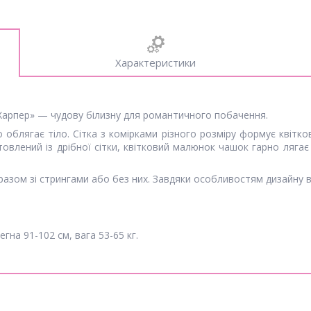
Характеристики
Харпер» — чудову білизну для романтичного побачення.
 облягає тіло. Сітка з комірками різного розміру формує квітко
товлений із дрібної сітки, квітковий малюнок чашок гарно лягає 
разом зі стрингами або без них. Завдяки особливостям дизайну в 
егна 91-102 см, вага 53-65 кг.