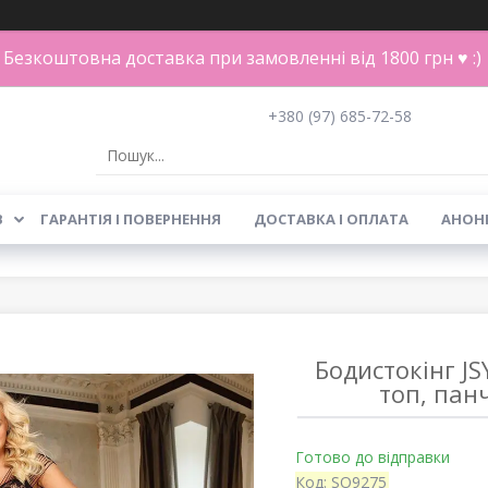
Безкоштовна доставка при замовленні від 1800 грн ♥ :)
+380 (97) 685-72-58
В
ГАРАНТІЯ І ПОВЕРНЕННЯ
ДОСТАВКА І ОПЛАТА
АНОН
Бодистокінг JS
топ, пан
Готово до відправки
Код:
SO9275