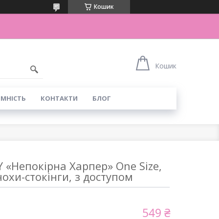
Кошик
Кошик
ІМНІСТЬ
КОНТАКТИ
БЛОГ
Y «Непокірна Харпер» One Size,
чохи-стокінги, з доступом
549 ₴