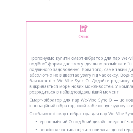
Опис
Пропонуємо купити смарт-вібратор для пар We-Vib
подібної форми дає змогу ідеально розмістити її 
подвійного задоволення. Крім того, саме такий д
абсолютно не відвертає увагу під час сексу. Вод
близькості з We-Vibe Sync O. Додайте родзинку 
відкривається море нових можливостей. У компл
розрядиться в найвідповідальніший момент!
Смарт-вібратор для пар We-Vibe Sync O — це нови
інноваційний вібратор, який забезпечує чудову с
Особливості смарт-вібратора для пар We-Vibe Syn
ергономічний О-подібний дизайн введеної част
зовнішня частина щільно прилягає до клітера