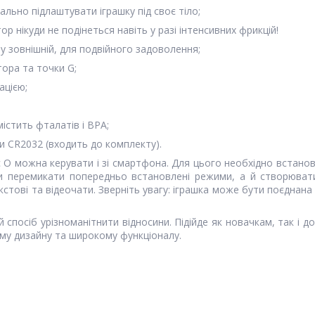
ально підлаштувати іграшку під своє тіло;
ор нікуди не подінеться навіть у разі інтенсивних фрикцій!
у зовнішній, для подвійного задоволення;
тора та точки G;
ацією;
істить фталатів і BPA;
и CR2032 (входить до комплекту).
c O можна керувати і зі смартфона. Для цього необхідно встано
ьки перемикати попередньо встановлені режими, а й створюват
кстові та відеочати. Зверніть увагу: іграшка може бути поєднана
спосіб урізноманітнити відносини. Підійде як новачкам, так і 
му дизайну та широкому функціоналу.