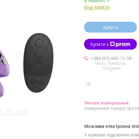
В наявності
Код:
SX0524
Купити
Купити з
+380 (97) 685-72-58
Viber, WhatsUp,
Telegram
повернення товару протя
У компанії підключені ел