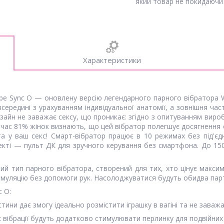
який товар не покидаючи 
Характеристики
e Sync O — оновлену версію легендарного парного вібратора We
всередині з урахуванням індивідуальної анатомії, а зовнішня ч
изайн не заважає сексу, що проникає: згідно з опитуванням виро
ночас 81% жінок визнають, що цей вібратор полегшує досягнення 
та у ваш секс! Смарт-вібратор працює в 10 режимах без під'є
екті — пульт ДК для зручного керування без смартфона. До 150
й тип парного вібратора, створений для тих, хто цінує максим
тимуляцію без допомоги рук. Насолоджуватися будуть обидва пар
c O:
ини дає змогу ідеально розмістити іграшку в вагіні та не заваж
: вібрації будуть додатково стимулювати перлинку для подвійних 