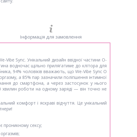
сайту.
Інформація для замовлення
-Vibe Sync. Унікальний дизайн ввідної частини О-
астина водночас щільно прилягатиме до клітора для
бника, 94% чоловіків вважають, що We-Vibe Sync O
оргазму, а 85% пар зазначили поліпшення інтимної
днання до смартфона, а через застосунок у нього
 хвилин роботи на одному заряді — він точно не
альний комфорт і яскраві відчуття. Це унікальний
тнери!
ає проникному сексу;
оргазмів;