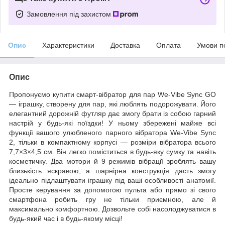
Замовлення під захистом
Опис
Характеристики
Доставка
Оплата
Умови п
Опис
Пропонуємо купити смарт-вібратор для пар We-Vibe Sync GO
— іграшку, створену для пар, які люблять подорожувати. Його
елегантний дорожній футляр дає змогу брати із собою гарний
настрій у будь-які поїздки! У ньому збережені майже всі
функції вашого улюбленого парного вібратора We-Vibe Sync
2, тільки в компактному корпусі — розміри вібратора всього
7,7×3×4,5 см. Він легко поміститься в будь-яку сумку та навіть
косметичку. Два мотори й 9 режимів вібрації зроблять вашу
близькість яскравою, а шарнірна конструкція дасть змогу
ідеально підлаштувати іграшку під ваші особливості анатомії.
Просте керування за допомогою пульта або прямо зі свого
смартфона робить гру не тільки приємною, але й
максимально комфортною. Дозвольте собі насолоджуватися в
будь-який час і в будь-якому місці!