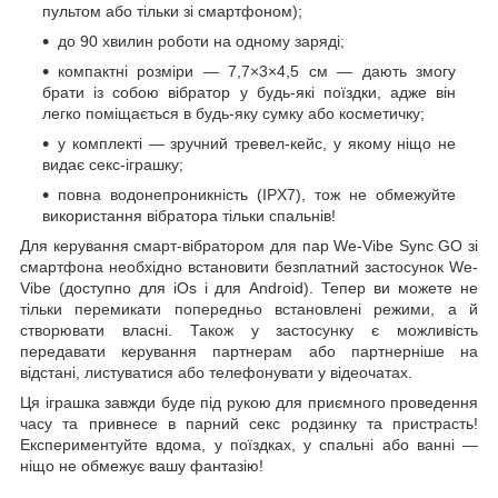
пультом або тільки зі смартфоном);
до 90 хвилин роботи на одному заряді;
компактні розміри — 7,7×3×4,5 см — дають змогу
брати із собою вібратор у будь-які поїздки, адже він
легко поміщається в будь-яку сумку або косметичку;
у комплекті — зручний тревел-кейс, у якому ніщо не
видає секс-іграшку;
повна водонепроникність (IPX7), тож не обмежуйте
використання вібратора тільки спальнів!
Для керування смарт-вібратором для пар We-Vibe Sync GO зі
смартфона необхідно встановити безплатний застосунок We-
Vibe (доступно для iOs і для Android). Тепер ви можете не
тільки перемикати попередньо встановлені режими, а й
створювати власні. Також у застосунку є можливість
передавати керування партнерам або партнерніше на
відстані, листуватися або телефонувати у відеочатах.
Ця іграшка завжди буде під рукою для приємного проведення
часу та привнесе в парний секс родзинку та пристрасть!
Експериментуйте вдома, у поїздках, у спальні або ванні —
ніщо не обмежує вашу фантазію!