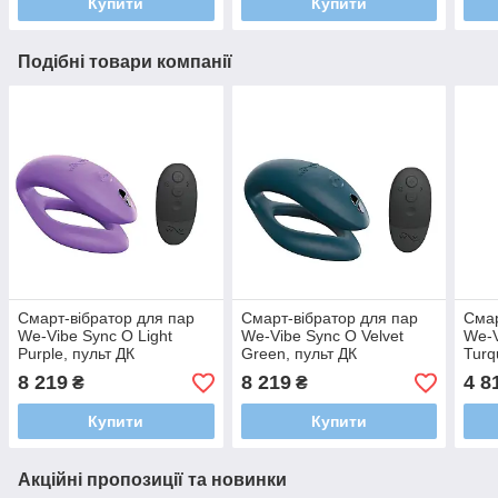
Купити
Купити
Подібні товари компанії
Смарт-вібратор для пар
Смарт-вібратор для пар
Смар
We-Vibe Sync O Light
We-Vibe Sync O Velvet
We-V
Purple, пульт ДК
Green, пульт ДК
Turq
8 219
8 219
4 8
₴
₴
Купити
Купити
Акційні пропозиції та новинки