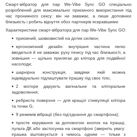
Смарт-вібратор для пар We-Vibe Sync GO спеціально
розроблений для максимально приємного використання під
час проникного сексу: він не заважає, а лише доповнює
близькість і робить відчуття обох партнерів яскравішими.
Характеристики смарт-вібратора для пар We-Vibe Sync GO:
приємний, шовковистий на дотик силікон;
ергономічний дизайн: внутрішня частина легко
вводиться й не заважає руху пінису під час близькості, а
зовнішня — щільно прилягає до клітора для подвійної
насолоди;
шарнірна конструкція, завдяки якій можна
індивідуально підлаштувати іграшку під своє тіло;
2 мотори дарують вагінальне та кліторальне
задоволення;
ребриста поверхня — для кращої стимуляції клітора
та точки G;
9 режимів вібрації (без під'єднання до смартфона);
просте керування за допомогою кнопок на іграшці,
пульта ДК або застосунка на смартфоні (зверніть увагу:
іграшка зіштовхується з чимось одним — тільки з