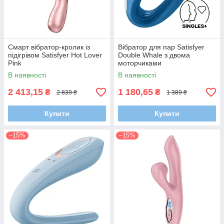
Смарт вібратор-кролик із
Вібратор для пар Satisfyer
підігрівом Satisfyer Hot Lover
Double Whale з двома
Pink
моторчиками
В наявності
В наявності
2 413,15
1 180,65
₴
₴
2 839 ₴
1 389 ₴
Купити
Купити
–15%
–15%