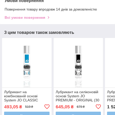
Умови повернення
Повернення товару впродовж 14 днів за домовленістю
Всі умови повернення
З цим товаром також замовляють
Лубрикант на
Лубрикант на силіконовій
Лубр
комбінованій основі
основі System JO
осно
System JO CLASSIC
PREMIUM - ORIGINAL (30
PRE
HYBRID (30 мл)
мл)
(120
493,05
645,05
1 5
₴
₴
519 ₴
679 ₴