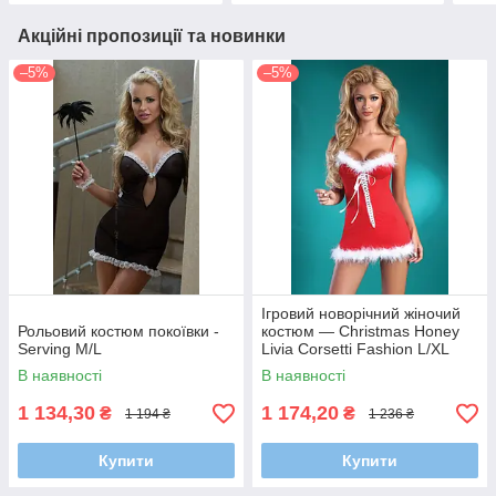
Акційні пропозиції та новинки
–5%
–5%
Ігровий новорічний жіночий
Рольовий костюм покоївки -
костюм — Christmas Honey
Serving M/L
Livia Corsetti Fashion L/XL
В наявності
В наявності
1 134,30
1 174,20
₴
₴
1 194 ₴
1 236 ₴
Купити
Купити