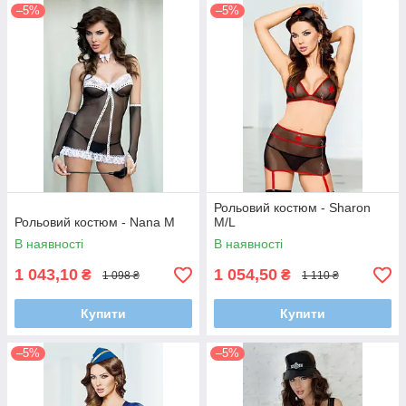
–5%
–5%
Рольовий костюм - Sharon
Рольовий костюм - Nana M
M/L
В наявності
В наявності
1 043,10
1 054,50
₴
₴
1 098 ₴
1 110 ₴
Купити
Купити
–5%
–5%