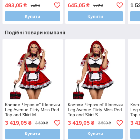
HYBRID (30 мл)
мл)
(120
493,05
645,05
1 5
₴
₴
519 ₴
679 ₴
Купити
Купити
Подібні товари компанії
Костюм Червоної Шапочки
Костюм Червоної Шапочки
Кост
Leg Avenue Flirty Miss Red
Leg Avenue Flirty Miss Red
Leg 
Top and Skirt M
Top and Skirt S
Top 
3 419,05
3 419,05
3 4
₴
₴
3 599 ₴
3 599 ₴
Купити
Купити