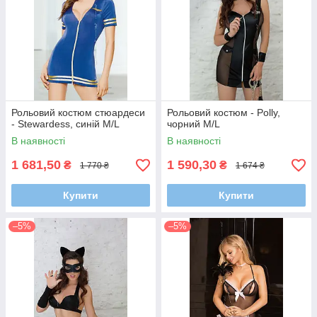
Рольовий костюм стюардеси
Рольовий костюм - Polly,
- Stewardess, синій M/L
чорний M/L
В наявності
В наявності
1 681,50
1 590,30
₴
₴
1 770 ₴
1 674 ₴
Купити
Купити
–5%
–5%