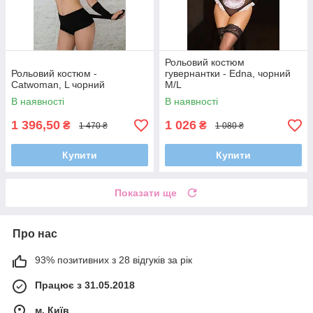
Рольовий костюм
Рольовий костюм -
гувернантки - Edna, чорний
Catwoman, L чорний
M/L
В наявності
В наявності
1 396,50
1 026
₴
₴
1 470 ₴
1 080 ₴
Купити
Купити
Показати ще
Про нас
93% позитивних з 28 відгуків за рік
Працює з 31.05.2018
м. Київ