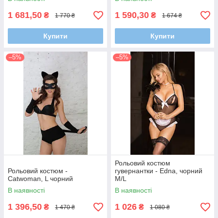
1 681,50
1 590,30
₴
₴
1 770 ₴
1 674 ₴
Купити
Купити
–5%
–5%
Рольовий костюм
Рольовий костюм -
гувернантки - Edna, чорний
Catwoman, L чорний
M/L
В наявності
В наявності
1 396,50
1 026
₴
₴
1 470 ₴
1 080 ₴