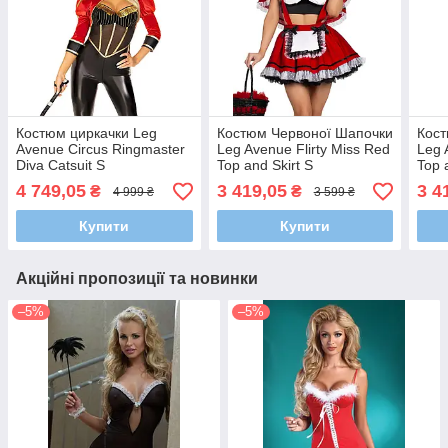
Костюм циркачки Leg
Костюм Червоної Шапочки
Кост
Avenue Circus Ringmaster
Leg Avenue Flirty Miss Red
Leg 
Diva Catsuit S
Top and Skirt S
Top 
4 749,05
3 419,05
3 4
₴
₴
4 999 ₴
3 599 ₴
Купити
Купити
Акційні пропозиції та новинки
–5%
–5%