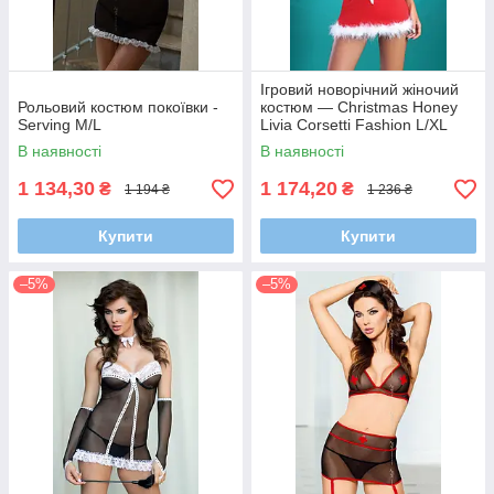
Ігровий новорічний жіночий
Рольовий костюм покоївки -
костюм — Christmas Honey
Serving M/L
Livia Corsetti Fashion L/XL
В наявності
В наявності
1 134,30
1 174,20
₴
₴
1 194 ₴
1 236 ₴
Купити
Купити
–5%
–5%