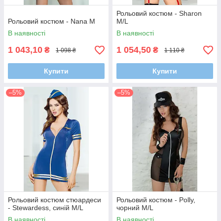
Рольовий костюм - Sharon
Рольовий костюм - Nana M
M/L
В наявності
В наявності
1 043,10
1 054,50
₴
₴
1 098 ₴
1 110 ₴
Купити
Купити
–5%
–5%
Рольовий костюм стюардеси
Рольовий костюм - Polly,
- Stewardess, синій M/L
чорний M/L
В наявності
В наявності