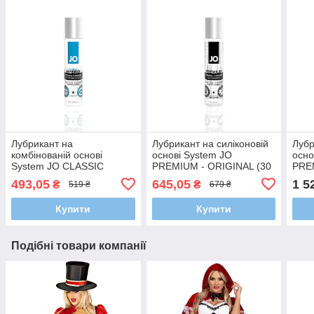
Лубрикант на
Лубрикант на силіконовій
Лубр
комбінованій основі
основі System JO
осно
System JO CLASSIC
PREMIUM - ORIGINAL (30
PRE
HYBRID (30 мл)
мл)
(120
493,05
645,05
1 5
₴
₴
519 ₴
679 ₴
Купити
Купити
Подібні товари компанії