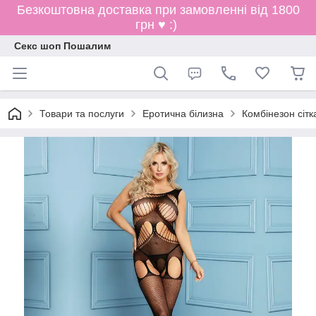
Безкоштовна доставка при замовленні від 1800
грн ♥ :)
Секс шоп Пошалим
Товари та послуги
Еротична білизна
Комбінезон сітк