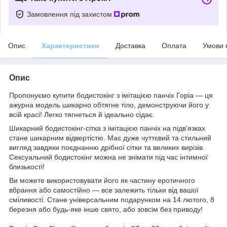
Замовлення під захистом
Опис
Характеристики
Доставка
Оплата
Умови 
Опис
Пропонуємо купити бодистокінг з імітацією панчіх Горіа — ця
ажурна модель шикарно обтягне тіло, демонструючи його у
всій красі! Легко тягнеться й ідеально сідає.
Шикарний бодистокінг-сітка з імітацією панчіх на підв'язках
стане шикарним відвертістю. Має дуже чуттєвий та стильний
вигляд завдяки поєднанню дрібної сітки та великих вирізів.
Сексуальний бодистокінг можна не знімати під час інтимної
близькості!
Ви можете використовувати його як частину еротичного
вбрання або самостійно — все залежить тільки від вашої
сміливості. Стане універсальним подарунком на 14 лютого, 8
березня або будь-яке інше свято, або зовсім без приводу!