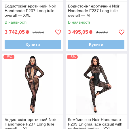
Бодистокінг еротичний Noir
Бодистокінг еротичний Noir
Handmade F237 Long tulle
Handmade F237 Long tulle
overall — XXL
overall — M
В наявності
В наявності
3 742,05
3 495,05
₴
₴
3 939 ₴
3 679 ₴
Купити
Купити
–5%
–5%
Бодистокінг еротичний Noir
Комбинезон Noir Handmade
Handmade F237 Long tulle
F299 Enigma lace catsuit with
overall — XL
underbust bodice - XXL