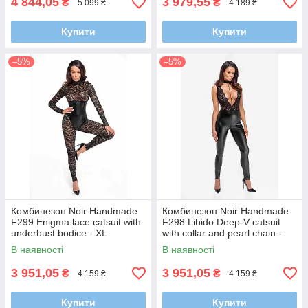
4 844,05
3 979,55
₴
₴
5 099 ₴
4 189 ₴
Купити
Купити
–5%
–5%
Комбинезон Noir Handmade
Комбинезон Noir Handmade
F299 Enigma lace catsuit with
F298 Libido Deep-V catsuit
underbust bodice - XL
with collar and pearl chain -
XXL
В наявності
В наявності
3 951,05
3 951,05
₴
₴
4 159 ₴
4 159 ₴
Купити
Купити