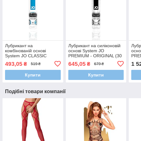
Лубрикант на
Лубрикант на силіконовій
Лубр
комбінованій основі
основі System JO
осно
System JO CLASSIC
PREMIUM - ORIGINAL (30
PRE
HYBRID (30 мл)
мл)
(120
493,05
645,05
1 5
₴
₴
519 ₴
679 ₴
Купити
Купити
Подібні товари компанії