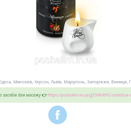
 Одеса, Миколаїв, Херсон, Львів, Маріуполь, Запоріжжя, Вінниця, П
р засобів для масажу
👉
https://poshalim.in.ua/g33084992-sredstva