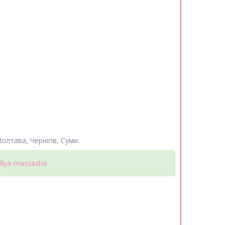
олтава, Чернігів, Суми.
-dlya-massazha