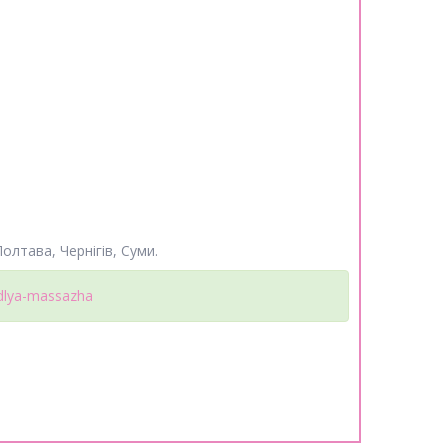
олтава, Чернігів, Суми.
-dlya-massazha