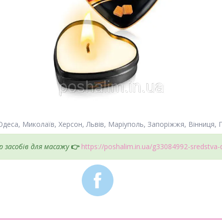
 Одеса, Миколаїв, Херсон, Львів, Маріуполь, Запоріжжя, Вінниця, П
р засобів для масажу
👉
https://poshalim.in.ua/g33084992-sredstva