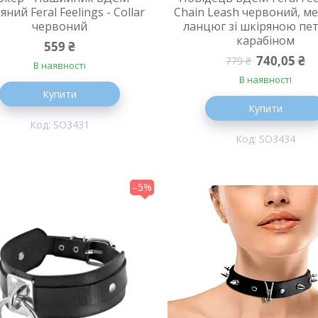
яний Feral Feelings - Collar
Chain Leash червоний, м
червоний
ланцюг зі шкіряною пет
карабіном
559 ₴
740,05 ₴
779 ₴
В наявності
В наявності
Купити
Купити
SO3431
SO3434
–5%