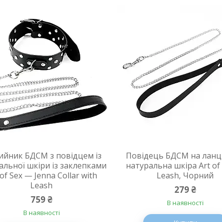
йник БДСМ з повідцем із
Повідець БДСМ на ланц
альної шкіри із заклепками
натуральна шкіра Art of
 of Sex — Jenna Collar with
Leash, Чорний
Leash
279 ₴
759 ₴
В наявності
В наявності