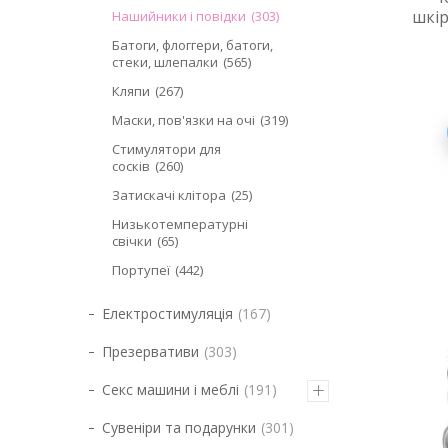
шкір
Нашийники і повідки
303
Батоги, флоггери, батоги,
стеки, шлепалки
565
Кляпи
267
Маски, пов'язки на очі
319
Стимулятори для
сосків
260
Затискачі клітора
25
Низькотемпературні
свічки
65
Портупеї
442
Електростимуляція
167
Презервативи
303
Секс машини і меблі
191
Сувеніри та подарунки
301