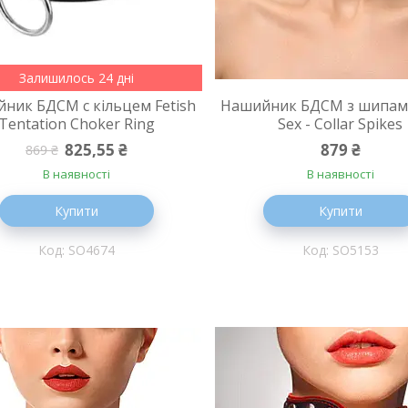
Залишилось 24 дні
ник БДСМ c кільцем Fetish
Нашийник БДСМ з шипами
Tentation Choker Ring
Sex - Collar Spikes
825,55 ₴
879 ₴
869 ₴
В наявності
В наявності
Купити
Купити
SO4674
SO5153