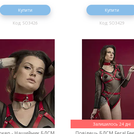
Купити
Купити
SO3426
SO3429
Залишилось 24 дні
окер - Нашийник БДСМ
Повідець БДСМ Feral Feel