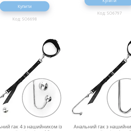
Купити
Купити
SO6797
SO6698
ний гак 4 з нашийником із
Анальний гак з нашийни