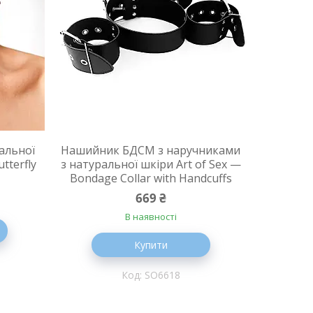
альної
Нашийник БДСМ з наручниками
utterfly
з натуральної шкіри Art of Sex —
Bondage Collar with Handcuffs
669 ₴
В наявності
Купити
SO6618