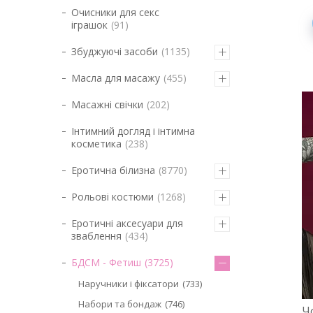
Очисники для секс
іграшок
91
Збуджуючі засоби
1135
Масла для масажу
455
Масажні свічки
202
Інтимний догляд і інтимна
косметика
238
Еротична білизна
8770
Рольові костюми
1268
Еротичні аксесуари для
зваблення
434
БДСМ - Фетиш
3725
Наручники і фіксатори
733
Набори та бондаж
746
Ч