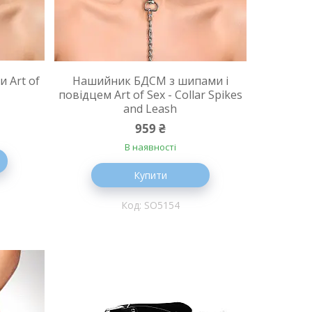
 Art of
Нашийник БДСМ з шипами і
повідцем Art of Sex - Collar Spikes
and Leash
959 ₴
В наявності
Купити
SO5154