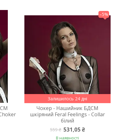
–5%
Залишилось 24 дні
ДСМ
Чокер - Нашийник БДСМ
 Choker
шкіряний Feral Feelings - Collar
білий
531,05 ₴
559 ₴
В наявності