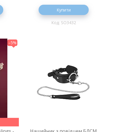
Купити
SO3432
–5%
ings -
Нашийник з повідцем БДСМ