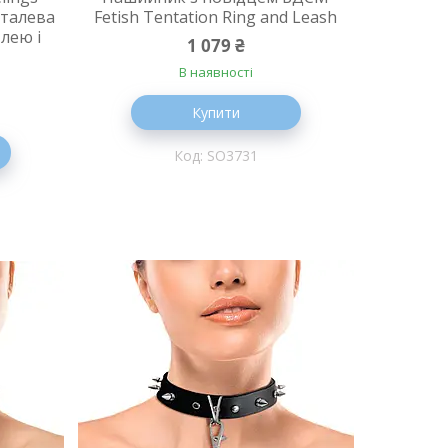
еталева
Fetish Tentation Ring and Leash
лею і
1 079 ₴
В наявності
Купити
SO3731