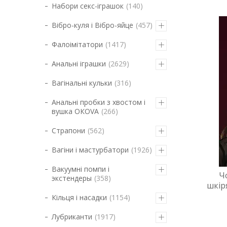
Набори секс-іграшок
140
Вібро-куля і Вібро-яйце
457
Фалоімітатори
1417
Анальні іграшки
2629
Вагінальні кульки
316
Анальні пробки з хвостом і
вушка ОКОVА
266
Страпони
562
Вагіни і мастурбатори
1926
Вакуумні помпи і
Ч
экстендеры
358
шкіря
Кільця і насадки
1154
Лубриканти
1917