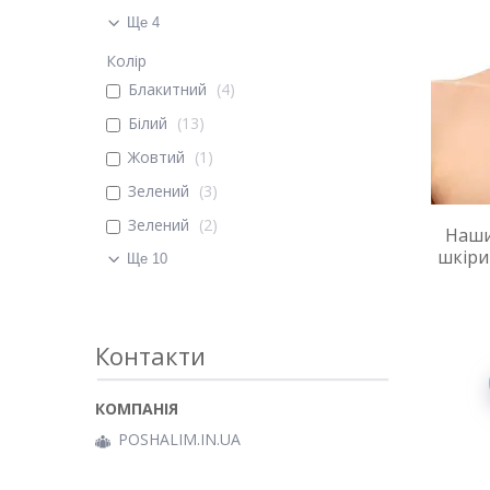
Ще 4
Колір
Блакитний
4
Білий
13
Жовтий
1
Зелений
3
Зелений
2
Наши
шкіри 
Ще 10
Контакти
POSHALIM.IN.UA