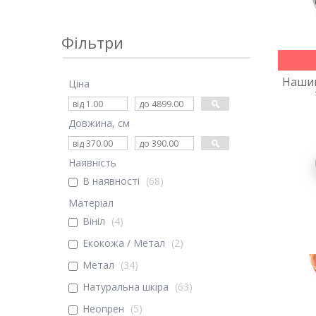
Фільтри
Наший
Ціна
Довжина, см
Наявність
В наявності
68
Матеріал
Вініл
4
Екокожа / Метал
2
Метал
34
Натуральна шкіра
63
Неопрен
5