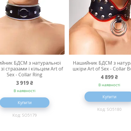
йник БДСМ з натуральної
Нашийник БДСМ з натур
зі стразами і кільцем Art of
шкіри Art of Sex - Collar B
Sex - Collar Ring
4 899 ₴
3 919 ₴
В наявності
В наявності
Купити
Купити
SO5180
SO5179