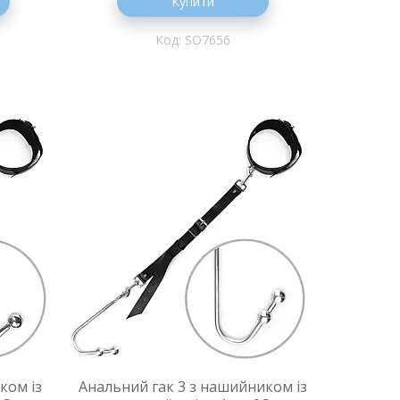
Купити
SO7656
ком із
Анальний гак 3 з нашийником із