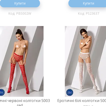
Купити
Купити
PBS002W
PS23637
чні червоні колготки S003
Еротичні білі колготки S0
red