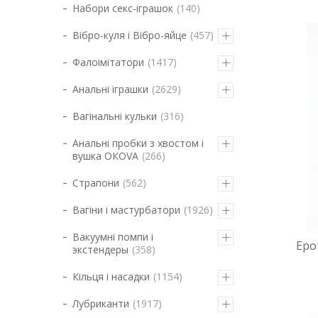
Набори секс-іграшок
140
Вібро-куля і Вібро-яйце
457
Фалоімітатори
1417
Анальні іграшки
2629
Вагінальні кульки
316
Анальні пробки з хвостом і
вушка ОКОVА
266
Страпони
562
Вагіни і мастурбатори
1926
Вакуумні помпи і
Еро
экстендеры
358
Кільця і насадки
1154
Лубриканти
1917