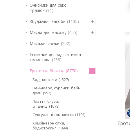
Очисники для секс
іграшок
91
Збуджуючі засоби
1135
Масла для масажу
455
Масажні свічки
202
Інтимний догляд і інтимна
косметика
238
Еротична білизна
8770
Боді, корсети
1527
Пеньюари, сорочки, бебі-
доли
592
Плаття, блузи,
спідниці
1078
Сексуальні комплекти
1193
Ероти
Комбінезон сітка,
бодистокинг
1099