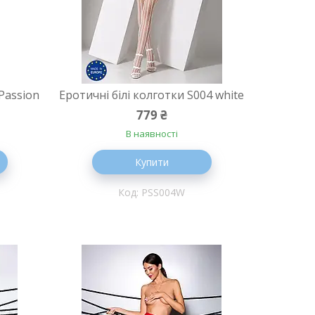
Passion
Еротичні білі колготки S004 white
779 ₴
В наявності
Купити
PSS004W