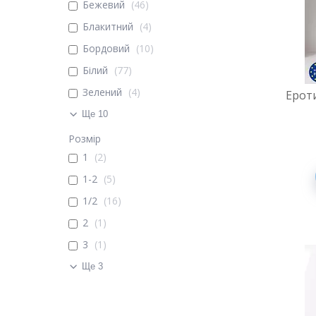
Бежевий
46
Блакитний
4
Бордовий
10
Білий
77
Зелений
4
Ероти
Ще 10
Розмір
1
2
1-2
5
1/2
16
2
1
3
1
Ще 3