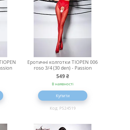
 TIOPEN
Еротичні колготки TIOPEN 006
assion
roso 3/4 (30 den) - Passion
549 ₴
В наявності
Купити
PS24519