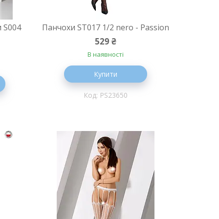
и S004
Панчохи ST017 1/2 nero - Passion
529 ₴
В наявності
Купити
PS23650