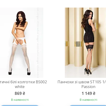
тичні білі колготки BS002
Панчохи зі швом ST105 1/2
white
Passion
869 ₴
1 149 ₴
В наявності
В наявності