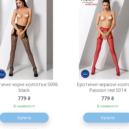
тичні чорні колготки S006
Еротичні червоні колг
black
Passion red S014
779 ₴
779 ₴
В наявності
В наявності
Купити
Купити