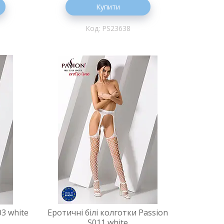
Купити
PS23638
03 white
Еротичні білі колготки Passion
S011 white