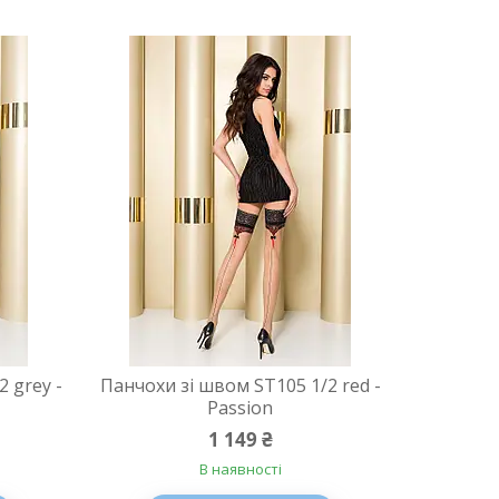
 grey -
Панчохи зі швом ST105 1/2 red -
Passion
1 149 ₴
В наявності