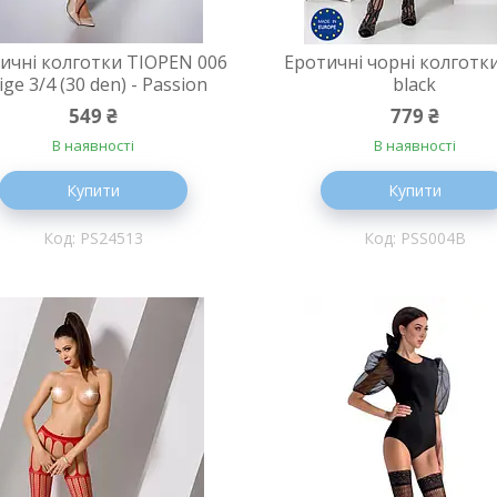
ичні колготки TIOPEN 006
Еротичні чорні колготк
ige 3/4 (30 den) - Passion
black
549 ₴
779 ₴
В наявності
В наявності
Купити
Купити
PS24513
PSS004B