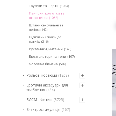
Трусики та шорти
1024
Панчохи, колготки та
шкарпетки
1058
Штани сексуальні та
легінси
42
Підв'язки і пояси до
панчіх
216
Рукавички, митенки
145
Бюстгальтери та топи
197
Чоловіча білизна
599
Рольові костюми
1268
Еротичні аксесуари для
зваблення
434
БДСМ - Фетиш
3725
Електростимуляція
167