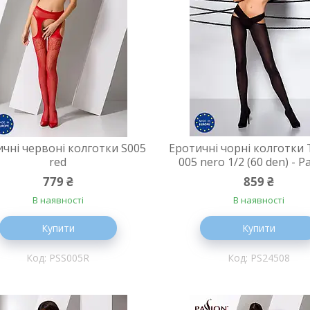
чні червоні колготки S005
Еротичні чорні колготки
red
005 nero 1/2 (60 den) - P
779 ₴
859 ₴
В наявності
В наявності
Купити
Купити
PSS005R
PS24508