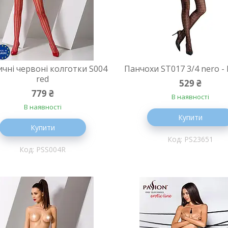
чні червоні колготки S004
Панчохи ST017 3/4 nero - 
red
529 ₴
779 ₴
В наявності
В наявності
Купити
Купити
PS23651
PSS004R